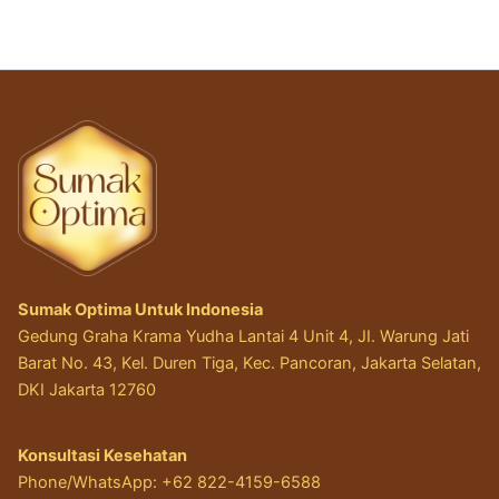
Sumak Optima Untuk Indonesia
Gedung Graha Krama Yudha Lantai 4 Unit 4, JI. Warung Jati
Barat No. 43, Kel. Duren Tiga, Kec. Pancoran, Jakarta Selatan,
DKI Jakarta 12760
Konsultasi Kesehatan
Phone/WhatsApp: +62 822-4159-6588