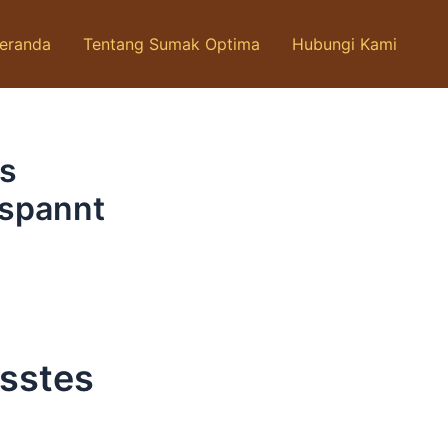
eranda
Tentang Sumak Optima
Hubungi Kami
es
tspannt
usstes
d