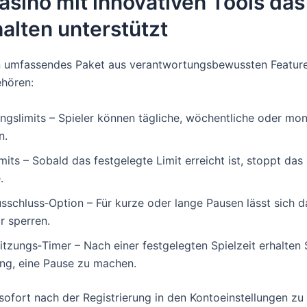
asino mit innovativen Tools das
alten unterstützt
n umfassendes Paket aus verantwortungs­bewussten Feature
ehören:
ngslimits – Spieler können tägliche, wöchentliche oder mo
n.
imits – Sobald das festgelegte Limit erreicht ist, stoppt da
.
sschluss‑Option – Für kurze oder lange Pausen lässt sich 
r sperren.
itzungs‑Timer – Nach einer festgelegten Spielzeit erhalten 
ung, eine Pause zu machen.
sofort nach der Registrierung in den Kontoeinstellungen zu 