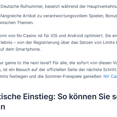
: Deutsche Rufnummer, besetzt während der Hauptverkehrsz
fangreiche Artikel zu verantwortungsvollem Spielen, Bon
hnischen Themen.
orm von Nv Casino ist für iOS und Android optimiert. Sie e
lebnis – von der Registrierung über das Setzen von Limits 
auf dem Smartphone.
r game to the next level? Für alle, die sofort von diesen Vo
n, ist ein Besuch auf der offiziellen Seite der nächste Schrit
imits festlegen und die Sommer‑Freispiele genießen:
NV Cas
ische Einstieg: So können Sie s
en