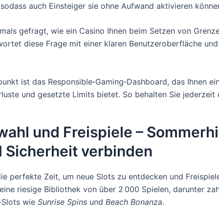
t, sodass auch Einsteiger sie ohne Aufwand aktivieren könne
emals gefragt, wie ein Casino Ihnen beim Setzen von Grenz
ortet diese Frage mit einer klaren Benutzeroberfläche und
spunkt ist das Responsible‑Gaming‑Dashboard, das Ihnen ei
luste und gesetzte Limits bietet. So behalten Sie jederzeit d
wahl und Freispiele – Sommerhit
 Sicherheit verbinden
ie perfekte Zeit, um neue Slots zu entdecken und Freispiel
eine riesige Bibliothek von über 2 000 Spielen, darunter zah
Slots wie
Sunrise Spins
und
Beach Bonanza
.