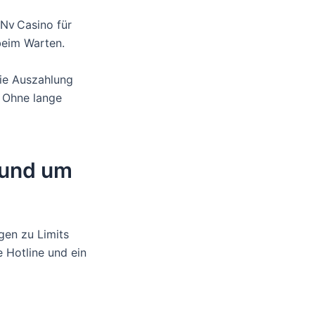
 Nv Casino für
 beim Warten.
Die Auszahlung
. Ohne lange
rund um
gen zu Limits
 Hotline und ein