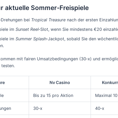
ür aktuelle Sommer‑Freispiele
s‑Drehungen bei
Tropical Treasure
nach der ersten Einzahlun
piele im
Sunset Reel
‑Slot, wenn Sie mindestens €20 einzahl
piele im
Summer Splash
‑Jackpot, sobald Sie den wöchentl
en.
 kommen mit fairen Umsatzbedingungen (30‑x) und ermöglic
u testen.
ure
Nv Casino
Konkur
le
Bis zu 15 pro Aktion
Maximal 10
ungen
30‑x
40‑x