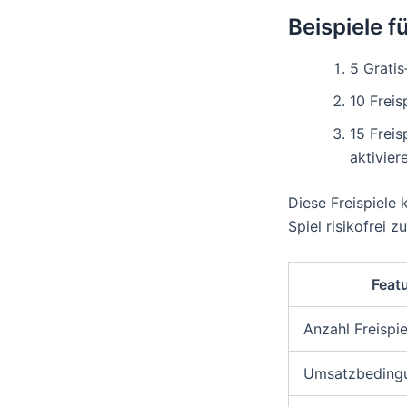
Beispiele f
5 Grati
10 Freis
15 Freis
aktivier
Diese Freispiele
Spiel risikofrei z
Feat
Anzahl Freispie
Umsatzbeding