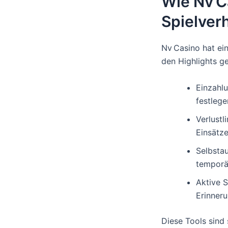
Wie Nv C
Spielverh
Nv Casino hat ei
den Highlights g
Einzahlu
festlege
Verlustl
Einsätze
Selbstau
temporä
Aktive S
Erinner
Diese Tools sind 