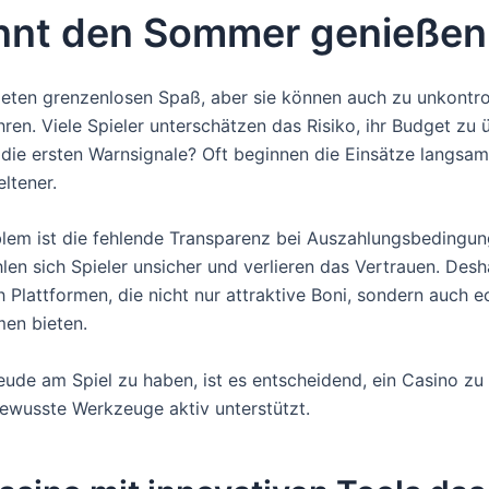
nnt den Sommer genießen
ieten grenzenlosen Spaß, aber sie können auch zu unkontro
hren. Viele Spieler unterschätzen das Risiko, ihr Budget zu 
die ersten Warnsignale? Oft beginnen die Einsätze langsam
ltener.
blem ist die fehlende Transparenz bei Auszahlungsbedingun
hlen sich Spieler unsicher und verlieren das Vertrauen. Des
 Plattformen, die nicht nur attraktive Boni, sondern auch e
en bieten.
eude am Spiel zu haben, ist es entscheidend, ein Casino zu
wusste Werkzeuge aktiv unterstützt.