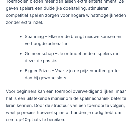
Toernooien bieden meer dan alleen extra entertainment. Ze
geven spelers een duidelijke doelstelling, stimuleren
competitief spel en zorgen voor hogere winstmogelijkheden
zonder extra inzet.
Spanning – Elke ronde brengt nieuwe kansen en
verhoogde adrenaline.
Gemeenschap – Je ontmoet andere spelers met
dezelfde passie.
Bigger Prizes – Vaak zijn de prijzenpotten groter
dan bij gewone slots.
Voor beginners kan een toernooi overweldigend lijken, maar
het is een uitstekende manier om de spelmechaniek beter te
leren kennen. Door de structuur van een toernooi te volgen,
weet je precies hoeveel spins of handen je nodig hebt om
een top‑10‑plaats te bereiken.