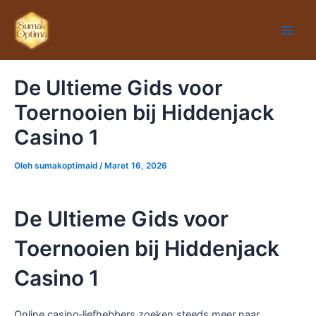
Lewati
Main
ke
Men
konten
De Ultieme Gids voor
Toernooien bij Hiddenjack
Casino 1
Oleh
sumakoptimaid
/
Maret 16, 2026
De Ultieme Gids voor
Toernooien bij Hiddenjack
Casino 1
Online casino‑liefhebbers zoeken steeds meer naar