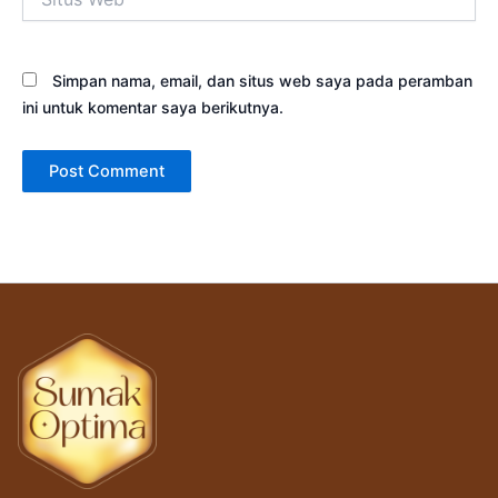
Web
Simpan nama, email, dan situs web saya pada peramban
ini untuk komentar saya berikutnya.