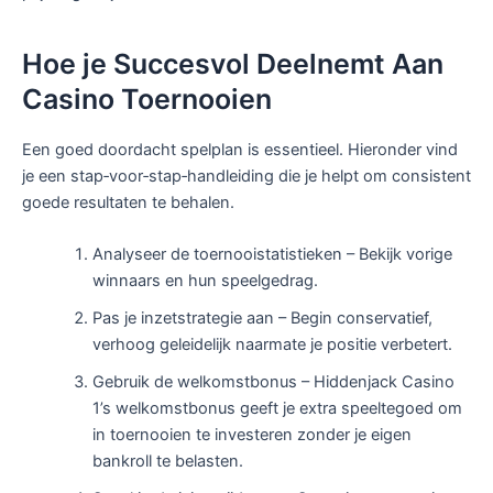
Hoe je Succesvol Deelnemt Aan
Casino Toernooien
Een goed doordacht spelplan is essentieel. Hieronder vind
je een stap‑voor‑stap‑handleiding die je helpt om consistent
goede resultaten te behalen.
Analyseer de toernooistatistieken – Bekijk vorige
winnaars en hun speelgedrag.
Pas je inzetstrategie aan – Begin conservatief,
verhoog geleidelijk naarmate je positie verbetert.
Gebruik de welkomstbonus – Hiddenjack Casino
1’s welkomstbonus geeft je extra speeltegoed om
in toernooien te investeren zonder je eigen
bankroll te belasten.