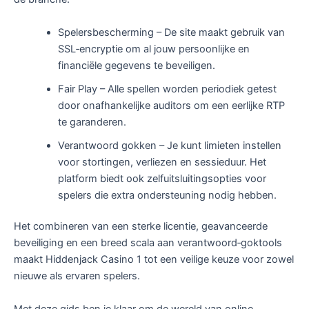
Spelersbescherming – De site maakt gebruik van
SSL‑encryptie om al jouw persoonlijke en
financiële gegevens te beveiligen.
Fair Play – Alle spellen worden periodiek getest
door onafhankelijke auditors om een eerlijke RTP
te garanderen.
Verantwoord gokken – Je kunt limieten instellen
voor stortingen, verliezen en sessieduur. Het
platform biedt ook zelfuitsluitingsopties voor
spelers die extra ondersteuning nodig hebben.
Het combineren van een sterke licentie, geavanceerde
beveiliging en een breed scala aan verantwoord‑goktools
maakt Hiddenjack Casino 1 tot een veilige keuze voor zowel
nieuwe als ervaren spelers.
Met deze gids ben je klaar om de wereld van online