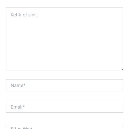
Ketik
di
sini..
Name*
Email*
Situs