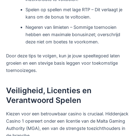
Spelen op spellen met lage RTP – Dit verlaagt je
kans om de bonus te voltooien.
Negeren van limieten – Sommige toernooien
hebben een maximale bonusinzet; overschrijd
deze niet om boetes te voorkomen.
Door deze tips te volgen, kun je jouw speeltegoed laten
groeien en een stevige basis leggen voor toekomstige
toernooizeges.
Veiligheid, Licenties en
Verantwoord Spelen
Kiezen voor een betrouwbaar casino is cruciaal. Hiddenjack
Casino 1 opereert onder een licentie van de Malta Gaming
Authority (MGA), een van de strengste toezichthouders in
de branche.