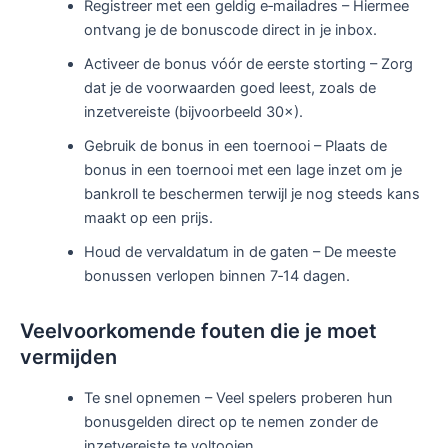
Registreer met een geldig e‑mailadres – Hiermee
ontvang je de bonuscode direct in je inbox.
Activeer de bonus vóór de eerste storting – Zorg
dat je de voorwaarden goed leest, zoals de
inzetvereiste (bijvoorbeeld 30×).
Gebruik de bonus in een toernooi – Plaats de
bonus in een toernooi met een lage inzet om je
bankroll te beschermen terwijl je nog steeds kans
maakt op een prijs.
Houd de vervaldatum in de gaten – De meeste
bonussen verlopen binnen 7‑14 dagen.
Veelvoorkomende fouten die je moet
vermijden
Te snel opnemen – Veel spelers proberen hun
bonusgelden direct op te nemen zonder de
inzetvereiste te voltooien.