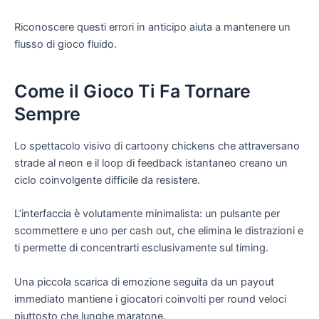
Riconoscere questi errori in anticipo aiuta a mantenere un
flusso di gioco fluido.
Come il Gioco Ti Fa Tornare
Sempre
Lo spettacolo visivo di cartoony chickens che attraversano
strade al neon e il loop di feedback istantaneo creano un
ciclo coinvolgente difficile da resistere.
L’interfaccia è volutamente minimalista: un pulsante per
scommettere e uno per cash out, che elimina le distrazioni e
ti permette di concentrarti esclusivamente sul timing.
Una piccola scarica di emozione seguita da un payout
immediato mantiene i giocatori coinvolti per round veloci
piuttosto che lunghe maratone.