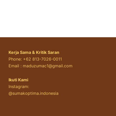
Kerja Sama & Kritik Saran
Phone: +62 813-7026-0011
Email :
maduzumac1@gmail.com
Ikuti Kami
Instagram:
@sumakoptima.indonesia