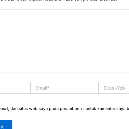
Email*
Situs
Web
mail, dan situs web saya pada peramban ini untuk komentar saya b