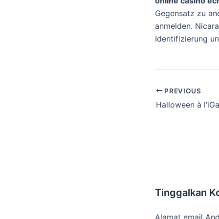
online casino e
Gegensatz zu and
anmelden. Nicara
Identifizierung 
PREVIOUS
Tinggalkan K
Alamat email And