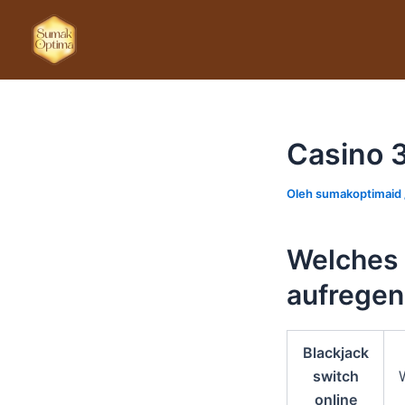
Lewati
ke
konten
Casino 3
Oleh
sumakoptimaid
Welches 
aufregen
Blackjack
switch
online