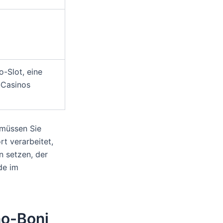
o-Slot, eine
-Casinos
 müssen Sie
t verarbeitet,
n setzen, der
de im
no-Boni