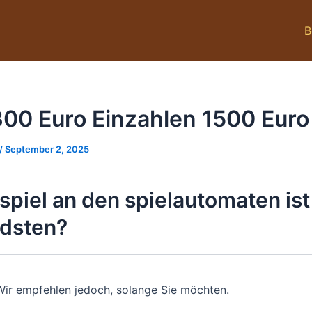
B
00 Euro Einzahlen 1500 Euro
/
September 2, 2025
spiel an den spielautomaten is
dsten?
Wir empfehlen jedoch, solange Sie möchten.