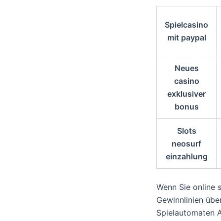
Spielcasino
mit paypal
Neues
casino
exklusiver
bonus
Slots
neosurf
einzahlung
Wenn Sie online 
Gewinnlinien übe
Spielautomaten A