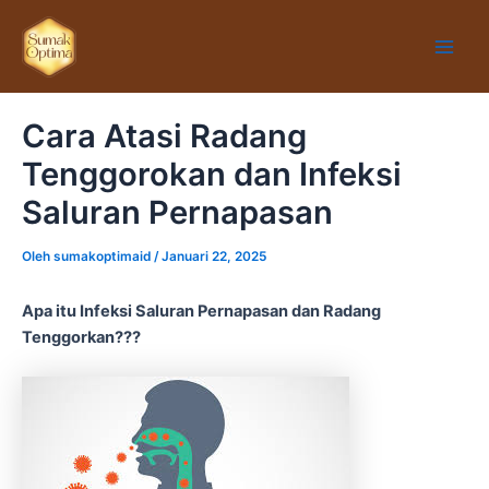
Lewati
Main
ke
Men
konten
Cara Atasi Radang
Tenggorokan dan Infeksi
Saluran Pernapasan
Oleh
sumakoptimaid
/
Januari 22, 2025
Apa itu Infeksi Saluran Pernapasan dan Radang
Tenggorkan???