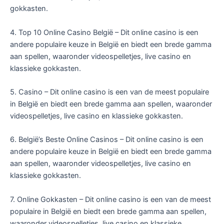
gokkasten.
4. Top 10 Online Casino België – Dit online casino is een
andere populaire keuze in België en biedt een brede gamma
aan spellen, waaronder videospelletjes, live casino en
klassieke gokkasten.
5. Casino – Dit online casino is een van de meest populaire
in België en biedt een brede gamma aan spellen, waaronder
videospelletjes, live casino en klassieke gokkasten.
6. België’s Beste Online Casinos – Dit online casino is een
andere populaire keuze in België en biedt een brede gamma
aan spellen, waaronder videospelletjes, live casino en
klassieke gokkasten.
7. Online Gokkasten – Dit online casino is een van de meest
populaire in België en biedt een brede gamma aan spellen,
waaronder videospelletjes, live casino en klassieke