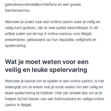
gebruikersvriendelijke interface en een goede
klantenservice.
Wanneer je zoekt naar een online casino waar je veilig en
veilig kunt gokken, zijn er veel opties beschikbaar. In dit
artikel zullen we de top 5 online casinos voor België
presenteren, gebaseerd op hun reputatie, veiligheid en
spelervaring.
Wat je moet weten voor een
veilig en leuke spelervaring
Wanneer je besluit om te spelen in een online casino, is het
belangrijk om te weten wat je moet weten om een veilig en
leuke spelervaring te hebben. Hier zijn enkele tips om je te
helpen bij het kiezen van een betrouwbare en veilige online
casino in België.