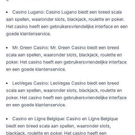
Casino Lugano: Casino Lugano biedt een breed scala
aan spellen, waaronder slots, blackjack, roulette en poker.
Het casino heeft een gebruikersvriendelijke interface en een
goede klantenservice.
Mr. Green Casino: Mr. Green Casino biedt een breed
scala aan spellen, waaronder slots, blackjack, roulette en
poker. Het casino heeft een gebruikersvriendelijke interface
en een goede klantenservice.
LeoVegas Casino: LeoVegas Casino biedt een breed
scala aan spellen, waaronder slots, blackjack, roulette en
poker. Het casino heeft een gebruikersvriendelijke interface
en een goede klantenservice.
Casino en Ligne Belgique: Casino en Ligne Belgique
biedt een breed scala aan spellen, waaronder slots,
blackjack, roulette en poker. Het casino heeft een