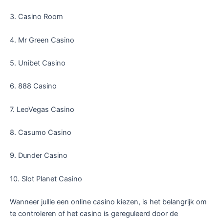
3. Casino Room
4. Mr Green Casino
5. Unibet Casino
6. 888 Casino
7. LeoVegas Casino
8. Casumo Casino
9. Dunder Casino
10. Slot Planet Casino
Wanneer jullie een online casino kiezen, is het belangrijk om
te controleren of het casino is gereguleerd door de