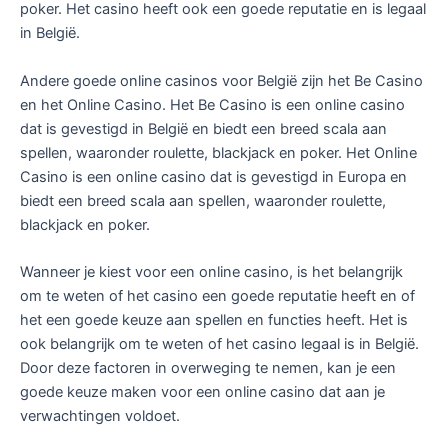
poker. Het casino heeft ook een goede reputatie en is legaal
in België.
Andere goede online casinos voor België zijn het Be Casino
en het Online Casino. Het Be Casino is een online casino
dat is gevestigd in België en biedt een breed scala aan
spellen, waaronder roulette, blackjack en poker. Het Online
Casino is een online casino dat is gevestigd in Europa en
biedt een breed scala aan spellen, waaronder roulette,
blackjack en poker.
Wanneer je kiest voor een online casino, is het belangrijk
om te weten of het casino een goede reputatie heeft en of
het een goede keuze aan spellen en functies heeft. Het is
ook belangrijk om te weten of het casino legaal is in België.
Door deze factoren in overweging te nemen, kan je een
goede keuze maken voor een online casino dat aan je
verwachtingen voldoet.