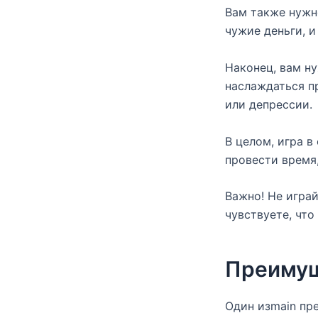
Вам также нужно
чужие деньги, и
Наконец, вам ну
наслаждаться пр
или депрессии.
В целом, игра 
провести время
Важно! Не играй
чувствуете, что
Преимущ
Один изmain пр