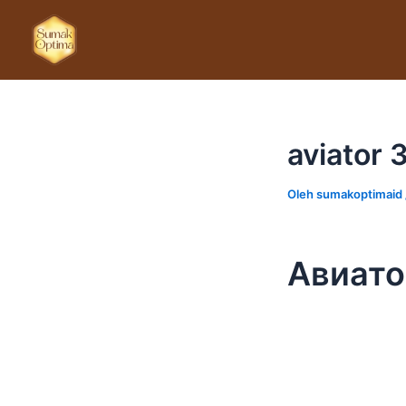
Lewati
ke
konten
aviator 
Oleh
sumakoptimaid
Авиато