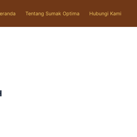
eranda
Tentang Sumak Optima
Hubungi Kami
н