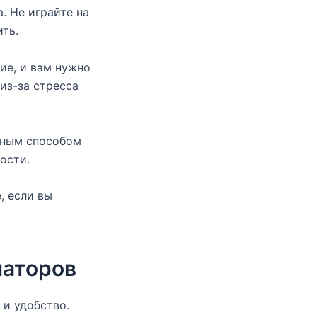
. Не играйте на
ить.
ние, и вам нужно
 из-за стресса
ьным способом
ости.
, если вы
иаторов
 и удобство.