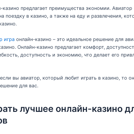
н-казино предлагает преимущества экономии. Авиатор
на поездку в казино, а также на еду и развлечения, ко
казино.
р игра
онлайн-казино – это идеальное решение для ави
казино. Онлайн-казино предлагает комфорт, доступност
ибкость, доступность и экономию, что делает его при
если вы авиатор, который любит играть в казино, то о
ешение для вас.
рать лучшее онлайн-казино д
ов