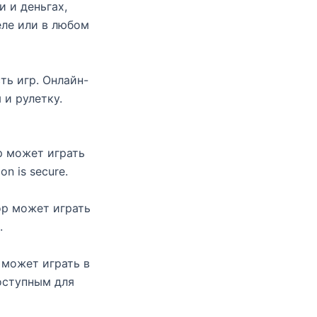
и и деньгах,
еле или в любом
ть игр. Онлайн-
 и рулетку.
р может играть
on is secure.
ор может играть
.
 может играть в
доступным для