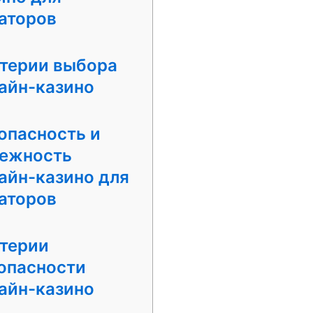
аторов
терии выбора
айн-казино
опасность и
ежность
айн-казино для
аторов
терии
опасности
айн-казино