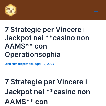
Lewati
Main
ke
Men
konten
7 Strategie per Vincere i
Jackpot nei **casino non
AAMS** con
Operationsophia
Oleh
sumakoptimaid
/
April 19, 2025
7 Strategie per Vincere i
Jackpot nei **casino non
AAMS** con