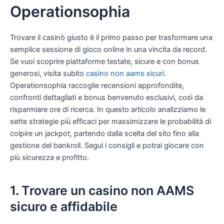
Operationsophia
Trovare il casinò giusto è il primo passo per trasformare una
semplice sessione di gioco online in una vincita da record.
Se vuoi scoprire piattaforme testate, sicure e con bonus
generosi, visita subito
casino non aams sicuri
.
Operationsophia raccoglie recensioni approfondite,
confronti dettagliati e bonus benvenuto esclusivi, così da
risparmiare ore di ricerca. In questo articolo analizziamo le
sette strategie più efficaci per massimizzare le probabilità di
colpire un jackpot, partendo dalla scelta del sito fino alla
gestione del bankroll. Segui i consigli e potrai giocare con
più sicurezza e profitto.
1. Trovare un casino non AAMS
sicuro e affidabile