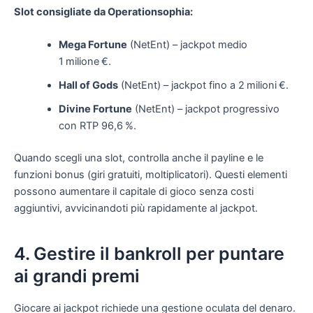
Slot consigliate da Operationsophia:
Mega Fortune
(NetEnt) – jackpot medio
1 milione €.
Hall of Gods
(NetEnt) – jackpot fino a 2 milioni €.
Divine Fortune
(NetEnt) – jackpot progressivo
con RTP 96,6 %.
Quando scegli una slot, controlla anche il payline e le
funzioni bonus (giri gratuiti, moltiplicatori). Questi elementi
possono aumentare il capitale di gioco senza costi
aggiuntivi, avvicinandoti più rapidamente al jackpot.
4. Gestire il bankroll per puntare
ai grandi premi
Giocare ai jackpot richiede una gestione oculata del denaro.