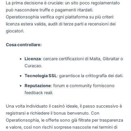
La prima decisione è cruciale: un sito poco regolamentato
può nascondere truffe o pagamenti ritardati.
Operationsophia verifica ogni piattaforma su più criteri:
licenza estera valida, audit di terze parti e recensioni dei
giocatori.
Cosa controllare:
Licenza
: cercare certificazioni di Malta, Gibraltar o
Curacao.
Tecnologia SSL
: garantisce la crittografia dei dati.
Reputazione
: forum e community forniscono
feedback reali.
Una volta individuato il casinò ideale, il passo successivo è
registrarsi e richiedere il bonus benvenuto. Con
Operationsophia, le offerte sono già filtrate per trasparenza
e valore, così non rischi sorprese nascoste nei termini di