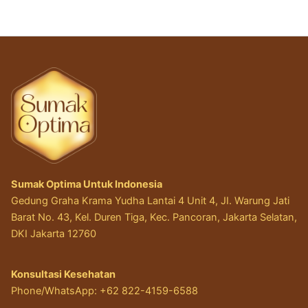
Sumak Optima Untuk Indonesia
Gedung Graha Krama Yudha Lantai 4 Unit 4, JI. Warung Jati
Barat No. 43, Kel. Duren Tiga, Kec. Pancoran, Jakarta Selatan,
DKI Jakarta 12760
Konsultasi Kesehatan
Phone/WhatsApp: +62 822-4159-6588