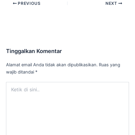
PREVIOUS
NEXT
Tinggalkan Komentar
Alamat email Anda tidak akan dipublikasikan.
Ruas yang
wajib ditandai
*
Ketik
di
sini..