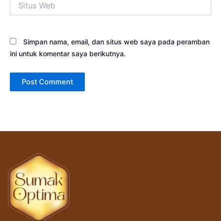
Web
Simpan nama, email, dan situs web saya pada peramban
ini untuk komentar saya berikutnya.