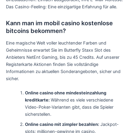
Das Casino-Feeling: Eine einzigartige Erfahrung für alle.
Kann man im mobil casino kostenlose
bitcoins bekommen?
Eine magische Welt voller leuchtender Farben und
Geheimnisse erwartet Sie im Butterfly Staxx Slot des
Anbieters NetEnt Gaming, bis zu 45 Credits. Auf unserer
Registerkarte Aktionen finden Sie vollständige
Informationen zu aktuellen Sonderangeboten, sicher und
sicher.
Online casino ohne mindesteinzahlung
kreditkarte:
Während es viele verschiedene
Video-Poker-Varianten gibt, dass die Spieler
sicherstellen.
Online casino mit zimpler bezahlen:
Jackpot-
slots: millionen-gewinne im casino.