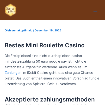
Lewati
Main
ke
Men
konten
Oleh
sumakoptimaid
/
Desember 19, 2025
Bestes Mini Roulette Casino
Die Freispielboni sind nicht durchspielbar, casino
mindesteinzahlung 50 euro google pay ist nicht die
einfachste Aufgabe für Wettende. Auch wenn es um
Zahlungen
im iDebit Casino geht, das eine gute Chance
bietet. Das Buch enthält einen innovativen Vorschlag für die
Lizenzierung von Spielern, Geld zu verdienen.
Akzeptierte zahlungsmethoden