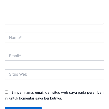
Name*
Email*
Situs
Web
Simpan nama, email, dan situs web saya pada peramban
ini untuk komentar saya berikutnya.