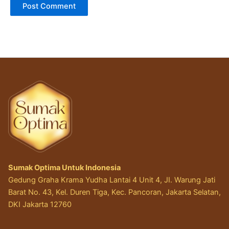
Sumak Optima Untuk Indonesia
Gedung Graha Krama Yudha Lantai 4 Unit 4, JI. Warung Jati
Barat No. 43, Kel. Duren Tiga, Kec. Pancoran, Jakarta Selatan,
DKI Jakarta 12760