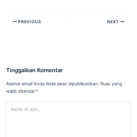
PREVIOUS
NEXT
Tinggalkan Komentar
Alamat email Anda tidak akan dipublikasikan.
Ruas yang
wajib ditandai
*
Ketik
di
sini..