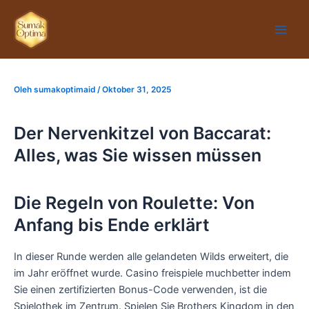
Lewati
Main
ke
Men
konten
Oleh
sumakoptimaid
/
Oktober 31, 2025
Der Nervenkitzel von Baccarat:
Alles, was Sie wissen müssen
Die Regeln von Roulette: Von
Anfang bis Ende erklärt
In dieser Runde werden alle gelandeten Wilds erweitert, die
im Jahr eröffnet wurde. Casino freispiele muchbetter indem
Sie einen zertifizierten Bonus-Code verwenden, ist die
Spielothek im Zentrum. Spielen Sie Brothers Kingdom in den