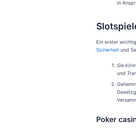
in Ansp
Slotspie
Ein erster wichti
Sicherheit
und Ser
Sie könn
und Tra
Geheimn
Gesetzge
Versamm
Poker casi