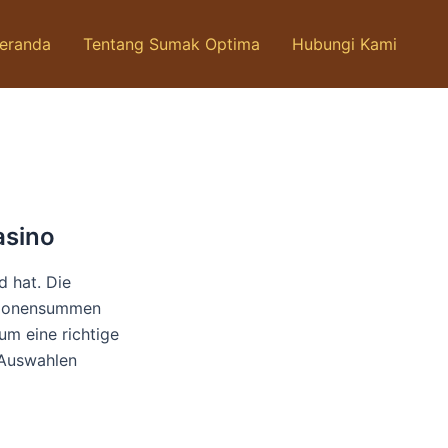
eranda
Tentang Sumak Optima
Hubungi Kami
asino
d hat. Die
llionensummen
um eine richtige
 Auswahlen