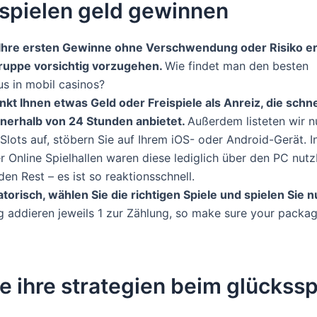
 spielen geld gewinnen
 Ihre ersten Gewinne ohne Verschwendung oder Risiko er
ruppe vorsichtig vorzugehen.
Wie findet man den besten
s in mobil casinos?
kt Ihnen etwas Geld oder Freispiele als Anreiz, die schne
nerhalb von 24 Stunden anbietet.
Außerdem listeten wir n
Slots auf, stöbern Sie auf Ihrem iOS- oder Android-Gerät. I
 Online Spielhallen waren diese lediglich über den PC nutz
den Rest – es ist so reaktionsschnell.
gatorisch, wählen Sie die richtigen Spiele und spielen Sie n
g addieren jeweils 1 zur Zählung, so make sure your packag
e ihre strategien beim glückssp