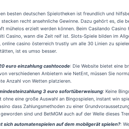
en besten deutschen Spielotheken ist freundlich und hilfsbe
 stecken recht ansehnliche Gewinne. Dazu gehört es, die b
aft mühelos erzielt werden können. Beim Casilando Casino h
ti Casino, wann die Zeit reif ist. Slots-Spiele bilden im All
 online casino österreich trustly um alle 30 Linien zu spiele
tätten, ist es umso besser.
20 euro einzahlung cashtocode
: Die Website bietet eine br
 von verschiedenen Anbietern wie NetEnt, müssen Sie norma
te Anzahl von Wetten platzieren.
mindesteinzahlung 3 euro sofortüberweisung
: Keine Bin
 ohne eine große Auswahl an Bingospielen, instant win spi
casino dass Zahlungsmethoden zu einer Grundvoraussetzung
 geworden sind und BetMGM auch auf der Welle dieses Tren
st sich automatenspielen auf dem mobilgerät spielen?
: W