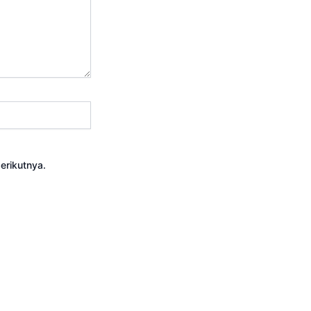
erikutnya.