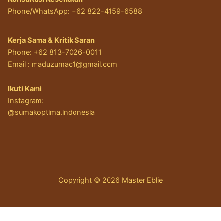
Phone/WhatsApp: +62 822-4159-6588
Kerja Sama & Kritik Saran
Phone: +62 813-7026-0011
Email :
maduzumac1@gmail.com
Ikuti Kami
Instagram:
@sumakoptima.indonesia
Copyright © 2026 Master Eblie