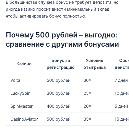
В большинстве случаев бонус не требует депозита, но
иногда казино просит внести минимальный вклад,
чтобы активировать бонус полностью.
Почему 500 рублей – выгодно:
сравнение с другими бонусами
Бонус за
Условие
Сро
Казино
регистрацию
отыгрыша
дейст
Volta
500 рублей
30×
7 дней
LuckySpin
300 рублей
25×
10 дне
SpinMaster
400 рублей
20×
5 дней
CasinoAviator
500 рублей
35×
15 дне