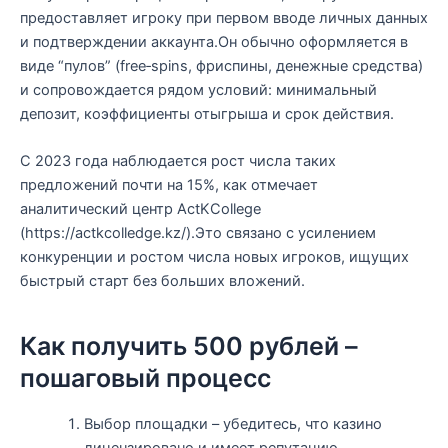
предоставляет игроку при первом вводе личных данных
и подтверждении аккаунта.Он обычно оформляется в
виде “пулов” (free‑spins, фриспины, денежные средства)
и сопровождается рядом условий: минимальный
депозит, коэффициенты отыгрыша и срок действия.
С 2023 года наблюдается рост числа таких
предложений почти на 15%, как отмечает
аналитический центр ActKCollege
(https://actkcolledge.kz/).Это связано с усилением
конкуренции и ростом числа новых игроков, ищущих
быстрый старт без больших вложений.
Как получить 500 рублей –
пошаговый процесс
Выбор площадки – убедитесь, что казино
лицензировано и имеет репутацию.