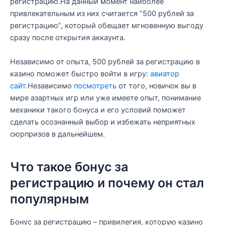
регистрацию.На данный момент наиболее
привлекательным из них считается “500 рублей за
регистрацию”, который обещает мгновенную выгоду
сразу после открытия аккаунта.
Независимо от опыта, 500 рублей за регистрацию в
казино поможет быстро войти в игру:
авиатор
сайт
.Независимо
посмотреть
от того, новичок вы в
мире азартных игр или уже имеете опыт, понимание
механики такого бонуса и его условий поможет
сделать осознанный выбор и избежать неприятных
сюрпризов в дальнейшем.
Что такое бонус за
регистрацию и почему он стал
популярным
Бонус за регистрацию – привилегия, которую казино