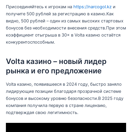
Присоединяйтесь к игрокам на
https://narcogol.kz
и
получите 500 рублей за регистрацию в казино.Как
видно, 500 рублей – один из самых высоких стартовых
бонусов без необходимости внесения средств.При этом
коэффициент отыгрыша в 30× в Volta казино остаётся
конкурентоспособным.
Volta казино – новый лидер
рынка и его предложение
Volta казино, появившееся в 2024 году, быстро заняло
лидирующие позиции благодаря прозрачной системе
бонусов и высокому уровню безопасности.В 2025 году
компания получила первую в стране лицензию,
подтверждая свою легитимность.