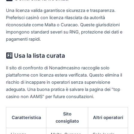
Una licenza valida garantisce sicurezza e trasparenza.
Preferisci casinò con licenza rilasciata da autorità
riconosciute come Malta o Curacao. Queste giurisdizioni
impongono standard severi su RNG, protezione dei dati e
pagamenti rapidi.
2️⃣ Usa la lista curata
Il sito di confronto di Nonadmcasino raccoglie solo
piattaforme con licenza estera verificata. Questo elimina il
rischio di incappare in operatori senza supervisione
adeguata. Una buona pratica è salvare la pagina dei “top
casino non AAMS” per future consultazioni.
Sito
Caratteristica
Altri operatori
consigliato