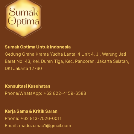
Sumak Optima Untuk Indonesia
Gedung Graha Krama Yudha Lantai 4 Unit 4, JI. Warung Jati
Barat No. 43, Kel. Duren Tiga, Kec. Pancoran, Jakarta Selatan,
DKI Jakarta 12760
Konsultasi Kesehatan
Phone/WhatsApp: +62 822-4159-6588
Kerja Sama & Kritik Saran
Phone: +62 813-7026-0011
Email :
maduzumac1@gmail.com