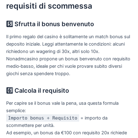
requisiti di scommessa
5️⃣ Sfrutta il bonus benvenuto
Il primo regalo del casino è solitamente un match bonus sul
deposito iniziale. Leggi attentamente le condizioni: alcuni
richiedono un wagering di 30x, altri solo 10x.
Nonadmcasino propone un bonus benvenuto con requisito
medio‑basso, ideale per chi vuole provare subito diversi
giochi senza spendere troppo.
6️⃣ Calcola il requisito
Per capire se il bonus vale la pena, usa questa formula
semplice:
Importo bonus ÷ Requisito
= importo da
scommettere per unità.
Ad esempio, un bonus da €100 con requisito 20x richiede