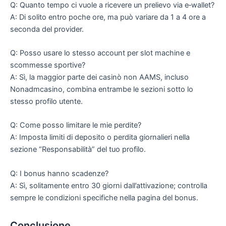
Q: Quanto tempo ci vuole a ricevere un prelievo via e‑wallet?
A: Di solito entro poche ore, ma può variare da 1 a 4 ore a
seconda del provider.
Q: Posso usare lo stesso account per slot machine e
scommesse sportive?
A: Sì, la maggior parte dei casinò non AAMS, incluso
Nonadmcasino, combina entrambe le sezioni sotto lo
stesso profilo utente.
Q: Come posso limitare le mie perdite?
A: Imposta limiti di deposito o perdita giornalieri nella
sezione “Responsabilità” del tuo profilo.
Q: I bonus hanno scadenze?
A: Sì, solitamente entro 30 giorni dall’attivazione; controlla
sempre le condizioni specifiche nella pagina del bonus.
Conclusione