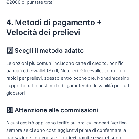
€2000 di puntate totali.
4. Metodi di pagamento +
Velocità dei prelievi
7️⃣ Scegli il metodo adatto
Le opzioni più comuni includono carte di credito, bonifici
bancari ed e‑wallet (Skrill, Neteller). Gli e‑wallet sono i più
rapidi per prelievi, spesso entro poche ore. Nonadmcasino
supporta tutti questi metodi, garantendo flessibilità per tutti i
giocatori.
8️⃣ Attenzione alle commissioni
Alcuni casinò applicano tariffe sui prelievi bancari. Verifica
sempre se ci sono costi aggiuntivi prima di confermare la
transazione. In generale, i prelievi tramite e‑wallet sono