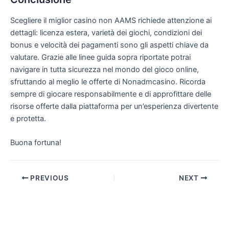
Scegliere il miglior casino non AAMS richiede attenzione ai
dettagli: licenza estera, varietà dei giochi, condizioni dei
bonus e velocità dei pagamenti sono gli aspetti chiave da
valutare. Grazie alle linee guida sopra riportate potrai
navigare in tutta sicurezza nel mondo del gioco online,
sfruttando al meglio le offerte di Nonadmcasino. Ricorda
sempre di giocare responsabilmente e di approfittare delle
risorse offerte dalla piattaforma per un’esperienza divertente
e protetta.
Buona fortuna!
PREVIOUS
NEXT