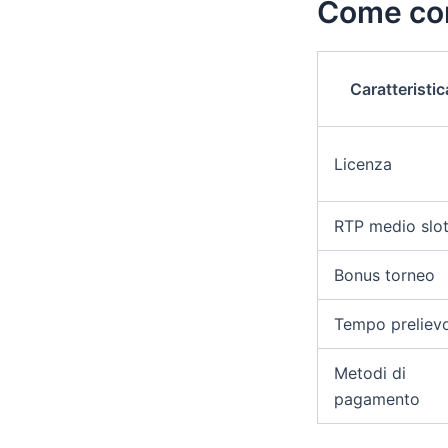
Come con
Caratteristic
Licenza
RTP medio slo
Bonus torneo
Tempo preliev
Metodi di
pagamento