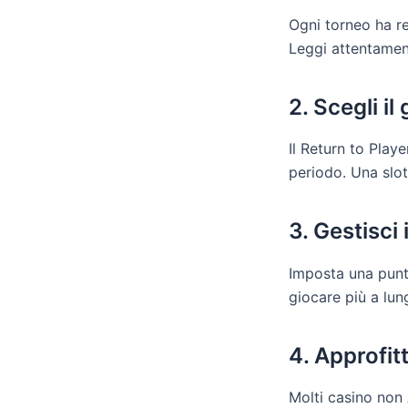
Ogni torneo ha reg
Leggi attentament
2. Scegli il
Il Return to Playe
periodo. Una slot
3. Gestisci 
Imposta una punta
giocare più a lung
4. Approfit
Molti casino non