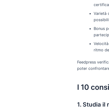
certifica
Varietà 
possibili
Bonus pe
partecip
Velocità
ritmo de
Feedpress verific
poter confrontare
I 10 cons
1. Studia i