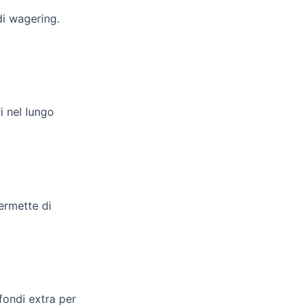
 di wagering.
i nel lungo
ermette di
fondi extra per