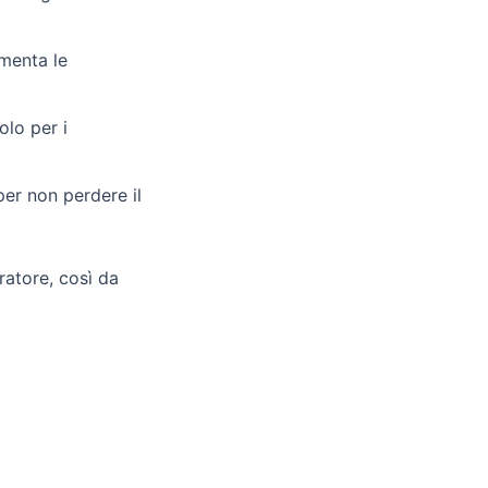
umenta le
olo per i
per non perdere il
ratore, così da
)