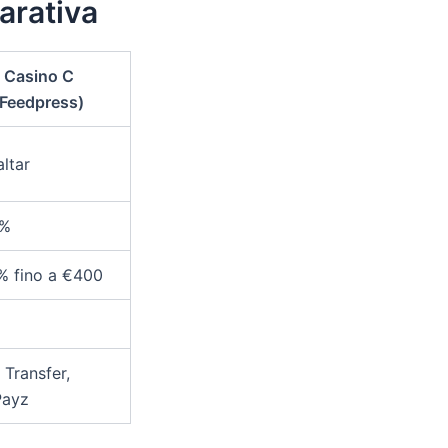
arativa
Casino C
(Feedpress)
altar
 %
% fino a €400
 Transfer,
Payz