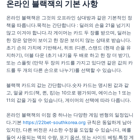
온라인 블랙잭의 기본 사항
온라인 블랙잭은 그것의 오프라인 상대방과 같은 기본적인 정
책을 따릅니다.목적는 간단합니다 : 딜러의 손을 21을 넘기지
않고 이겨야 합니다.각 게이머는 카드 두 장를 받으며, 딜러는
한 장은 앞면이 보이고 한 장은 보이지 않는 상태로 받습니다.
초기 손의 가치에 기반해서, 히트 (다른, 스탠드 (현재 손을 유
지하기), 더블 다운 (초기 내기을 두 배로 하고 한 장 더 받기),
또는 스플릿 (만약 두 장의 카드를 가지고 있다면 같은 값의 카
드를 두 개의 다른 손으로 나누기)를 선택할 수 있습니다.
블랙잭 카드의 값는 간단합니다.숫자 카드는 명시된 값과 같
고, 얼굴 카드(잭, 퀸, 킹)는 10으로 평가되며, 에이스는 1 또는
11의 값을 가질 수 있습니다, 게이머의 선택에 따라 다릅니다.
온라인 블랙잭의 이점 중 하나는 다양한 게임 변형의 일정입니
다.기본
https://22bet-southkorea.org
규칙은 동일하게 남아
있지만, 다른 버전은 사소한 수정을 도입할 수 있습니다, 예를
들어 사용되는 덱의 수량, 포기 옵션, 또는 사이드 베팅.특정 게