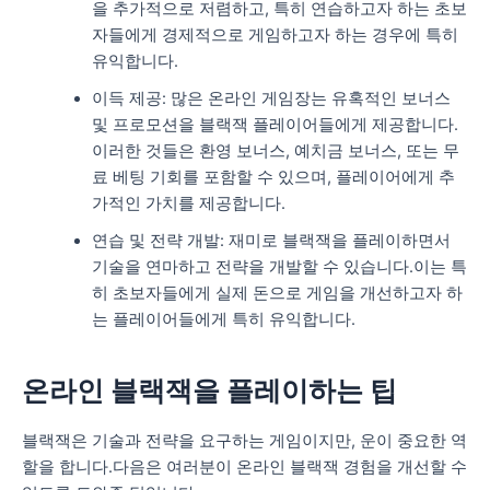
을 추가적으로 저렴하고, 특히 연습하고자 하는 초보
자들에게 경제적으로 게임하고자 하는 경우에 특히
유익합니다.
이득 제공: 많은 온라인 게임장는 유혹적인 보너스
및 프로모션을 블랙잭 플레이어들에게 제공합니다.
이러한 것들은 환영 보너스, 예치금 보너스, 또는 무
료 베팅 기회를 포함할 수 있으며, 플레이어에게 추
가적인 가치를 제공합니다.
연습 및 전략 개발: 재미로 블랙잭을 플레이하면서
기술을 연마하고 전략을 개발할 수 있습니다.이는 특
히 초보자들에게 실제 돈으로 게임을 개선하고자 하
는 플레이어들에게 특히 유익합니다.
온라인 블랙잭을 플레이하는 팁
블랙잭은 기술과 전략을 요구하는 게임이지만, 운이 중요한 역
할을 합니다.다음은 여러분이 온라인 블랙잭 경험을 개선할 수