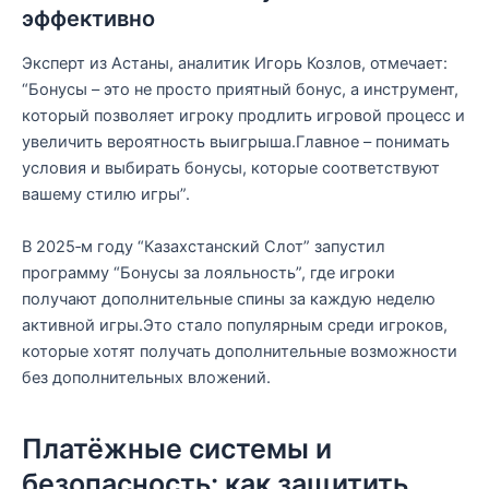
эффективно
Эксперт из Астаны, аналитик Игорь Козлов, отмечает:
“Бонусы – это не просто приятный бонус, а инструмент,
который позволяет игроку продлить игровой процесс и
увеличить вероятность выигрыша.Главное – понимать
условия и выбирать бонусы, которые соответствуют
вашему стилю игры”.
В 2025‑м году “Казахстанский Слот” запустил
программу “Бонусы за лояльность”, где игроки
получают дополнительные спины за каждую неделю
активной игры.Это стало популярным среди игроков,
которые хотят получать дополнительные возможности
без дополнительных вложений.
Платёжные системы и
безопасность: как защитить