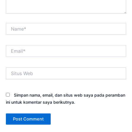
Name*
Email*
Situs
Web
Simpan nama, email, dan situs web saya pada peramban
ini untuk komentar saya berikutnya.