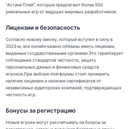
“Астана Плей”, которые предлагают более 500
уникальных игр от ведущих мировых разработчиков.
Лицензии и безопасность
Согласно новому закону, который вступил в силу в
2023‑м, все онлайн‑казино обязаны иметь лицензии,
выданные государственными органами.Это гарантирует
соблюдение стандартов честности, защиту
персональных данных и финансовых средств
игроков.При выборе платформы стоит проверить
наличие лицензии и наличие сертификатов от
независимых аудиторских компаний, подтверждающих
честность игр.
Бонусы за регистрацию
Новые игроки могут рассчитывать на бонусы за