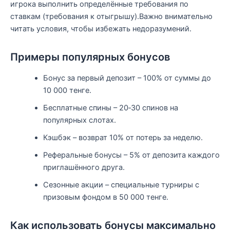
игрока выполнить определённые требования по
ставкам (требования к отыгрышу).Важно внимательно
читать условия, чтобы избежать недоразумений.
Примеры популярных бонусов
Бонус за первый депозит – 100% от суммы до
10 000 тенге.
Бесплатные спины – 20‑30 спинов на
популярных слотах.
Кэшбэк – возврат 10% от потерь за неделю.
Реферальные бонусы – 5% от депозита каждого
приглашённого друга.
Сезонные акции – специальные турниры с
призовым фондом в 50 000 тенге.
Как использовать бонусы максимально