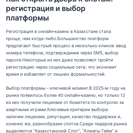
регистрация и выбор
платформы
Регистрация в онлайн‑казино в Казахстане стала
проще, чем когда-либо.Большинство платформ
предлагают быстрый процесс в несколько кликов: ввод
номера телефона, подтверждение через SMS, выбор
пароля.Некоторые из них даже позволяют пройти
регистрацию через социальные сети, что экономит
время и избавляет от лишних формальностей.
Выбор платформы – ключевой момент.В 2025‑м году на
рынке появилось более 40 онлайн‑казино, но только 12
из них получили лицензии от Комитета по контролю за
азартными играми.Ключевые критерии выбора:
наличие лицензии, репутация, качество поддержки и,
конечно же, разнообразие слотов.Среди лидеров рынка
выделяются “Казахстанский Слот”, “Алматы Гейм” и