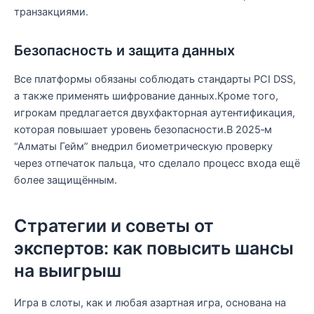
транзакциями.
Безопасность и защита данных
Все платформы обязаны соблюдать стандарты PCI DSS,
а также применять шифрование данных.Кроме того,
игрокам предлагается двухфакторная аутентификация,
которая повышает уровень безопасности.В 2025‑м
“Алматы Гейм” внедрил биометрическую проверку
через отпечаток пальца, что сделало процесс входа ещё
более защищённым.
Стратегии и советы от
экспертов: как повысить шансы
на выигрыш
Игра в слоты, как и любая азартная игра, основана на