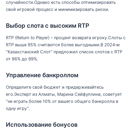
случайности.Однако есть способы оптимизировать
свой игровой процесс и минимизировать риски.
Выбор слота с высоким RTP
RTP (Return to Player) – процент возврата игроку.Слоты с
RTP выше 95% считаются более выгодными.В 2024‑м
“Казахстанский Слот” предложил список слотов с RTP
от 96% до 99%.
Управление банкроллом
Определите свой бюджет и придерживайтесь
его.Эксперт из Алматы, Марина Сейфуллина, советует
“не играть более 10% от вашего общего банкролла в
одну игру”.
Использование бонусов