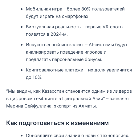
Мобильная игра – более 80% пользователей
будут играть на смартфонах.
Виртуальная реальность – первые VR‑слоты
появятся в 2024‑м.
Искусственный интеллект – AI‑системы будут
анализировать поведение игроков и
предлагать персональные бонусы.
Криптовалютные платежи – их доля увеличится
до 10%.
“Мы видим, как Казахстан становится одним из лидеров
в цифровом гемблинге в Центральной Азии” – заявляет
Марина Сейфуллина, эксперт из Алматы.
Как подготовиться к изменениям
Обновляйте свои знания о новых технологиях.