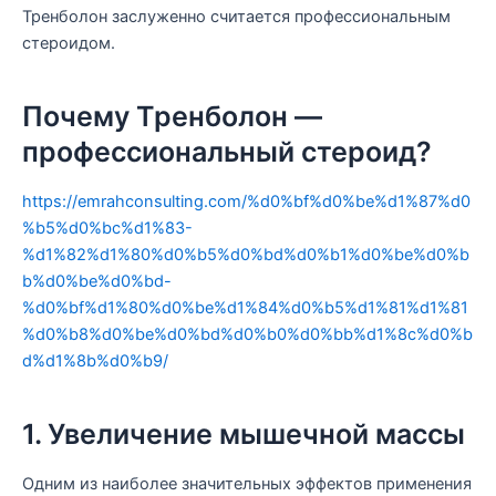
Тренболон заслуженно считается профессиональным
стероидом.
Почему Тренболон —
профессиональный стероид?
https://emrahconsulting.com/%d0%bf%d0%be%d1%87%d0
%b5%d0%bc%d1%83-
%d1%82%d1%80%d0%b5%d0%bd%d0%b1%d0%be%d0%b
b%d0%be%d0%bd-
%d0%bf%d1%80%d0%be%d1%84%d0%b5%d1%81%d1%81
%d0%b8%d0%be%d0%bd%d0%b0%d0%bb%d1%8c%d0%b
d%d1%8b%d0%b9/
1. Увеличение мышечной массы
Одним из наиболее значительных эффектов применения