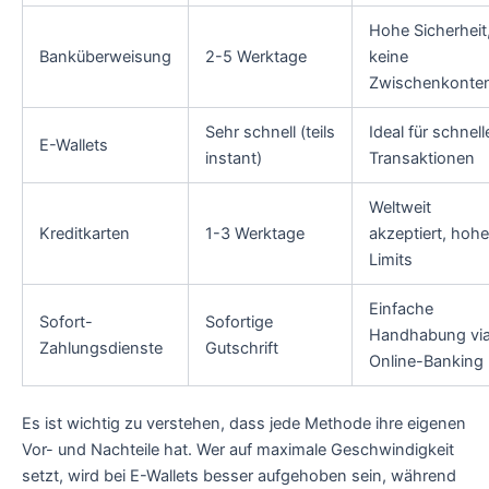
Hohe Sicherheit
Banküberweisung
2-5 Werktage
keine
Zwischenkonte
Sehr schnell (teils
Ideal für schnell
E-Wallets
instant)
Transaktionen
Weltweit
Kreditkarten
1-3 Werktage
akzeptiert, hohe
Limits
Einfache
Sofort-
Sofortige
Handhabung vi
Zahlungsdienste
Gutschrift
Online-Banking
Es ist wichtig zu verstehen, dass jede Methode ihre eigenen
Vor- und Nachteile hat. Wer auf maximale Geschwindigkeit
setzt, wird bei E-Wallets besser aufgehoben sein, während