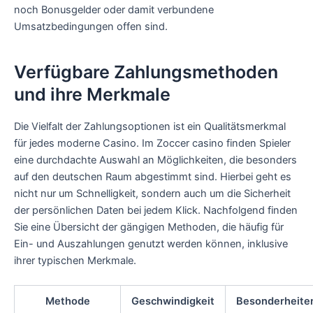
noch Bonusgelder oder damit verbundene
Umsatzbedingungen offen sind.
Verfügbare Zahlungsmethoden
und ihre Merkmale
Die Vielfalt der Zahlungsoptionen ist ein Qualitätsmerkmal
für jedes moderne Casino. Im Zoccer casino finden Spieler
eine durchdachte Auswahl an Möglichkeiten, die besonders
auf den deutschen Raum abgestimmt sind. Hierbei geht es
nicht nur um Schnelligkeit, sondern auch um die Sicherheit
der persönlichen Daten bei jedem Klick. Nachfolgend finden
Sie eine Übersicht der gängigen Methoden, die häufig für
Ein- und Auszahlungen genutzt werden können, inklusive
ihrer typischen Merkmale.
Methode
Geschwindigkeit
Besonderheite