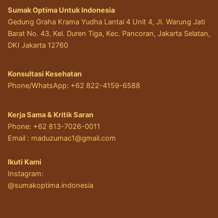
Sumak Optima Untuk Indonesia
Gedung Graha Krama Yudha Lantai 4 Unit 4, JI. Warung Jati
Barat No. 43, Kel. Duren Tiga, Kec. Pancoran, Jakarta Selatan,
DKI Jakarta 12760
Konsultasi Kesehatan
Phone/WhatsApp: +62 822-4159-6588
Kerja Sama & Kritik Saran
Phone: +62 813-7026-0011
Email :
maduzumac1@gmail.com
Ikuti Kami
Instagram:
@sumakoptima.indonesia