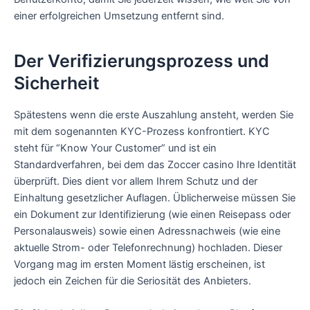
einer erfolgreichen Umsetzung entfernt sind.
Der Verifizierungsprozess und
Sicherheit
Spätestens wenn die erste Auszahlung ansteht, werden Sie
mit dem sogenannten KYC-Prozess konfrontiert. KYC
steht für “Know Your Customer” und ist ein
Standardverfahren, bei dem das Zoccer casino Ihre Identität
überprüft. Dies dient vor allem Ihrem Schutz und der
Einhaltung gesetzlicher Auflagen. Üblicherweise müssen Sie
ein Dokument zur Identifizierung (wie einen Reisepass oder
Personalausweis) sowie einen Adressnachweis (wie eine
aktuelle Strom- oder Telefonrechnung) hochladen. Dieser
Vorgang mag im ersten Moment lästig erscheinen, ist
jedoch ein Zeichen für die Seriosität des Anbieters.