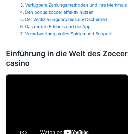
Verfügbare Zahlungsmethoden und ihre Merkmale
Den bonus zoccer effektiv nutzen
Der Verifizierungsprozess und Sicherheit
Das mobile Erlebnis und die App
Verantwortungsvolles Spielen und Support
Einführung in die Welt des Zoccer
casino