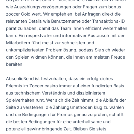
wie Auszahlungsverzögerungen oder Fragen zum bonus
zoccer Gold wert. Wir empfehlen, bei Anfragen direkt die
relevanten Details wie Benutzername oder Transaktions-ID
parat zu haben, damit das Team Ihnen effizient weiterhelfen
kann. Ein respektvoller und informativer Austausch mit den
Mitarbeitern führt meist zur schnellsten und
unkompliziertesten Problemlösung, sodass Sie sich wieder
den Spielen widmen können, die Ihnen am meisten Freude
bereiten.
Abschließend ist festzuhalten, dass ein erfolgreiches
Erlebnis im Zoccer casino immer auf einer fundierten Basis
aus technischem Verständnis und diszipliniertem
Spielverhalten ruht. Wer sich die Zeit nimmt, die Abläufe der
Seite zu verstehen, die Zahlungsmethoden klug zu wählen
und die Bedingungen für Promos genau zu prüfen, schafft
die besten Bedingungen für eine unterhaltsame und
potenziell gewinnbringende Zeit. Bleiben Sie stets