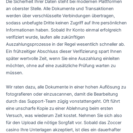
Die Sicherheit Ihrer Daten steht bei modernen Plattformen
an oberster Stelle. Alle Dokumente und Transaktionen
werden über verschlüsselte Verbindungen übertragen,
sodass unbefugte Dritte keinen Zugriff auf Ihre persönlichen
Informationen haben. Sobald Ihr Konto einmal erfolgreich
verifiziert wurde, laufen alle zukünftigen
Auszahlungsprozesse in der Regel wesentlich schneller ab.
Ein frühzeitiger Abschluss dieser Verifizierung spart Ihnen
später wertvolle Zeit, wenn Sie eine Auszahlung einleiten
möchten, ohne auf eine zusätzliche Prüfung warten zu
müssen.
Wir raten dazu, alle Dokumente in einer hohen Auflösung zu
fotografieren oder einzuscannen, damit die Bearbeitung
durch das Support-Team zügig vonstattengeht. Oft führt
eine unscharfe Kopie zu einer Ablehnung beim ersten
Versuch, was wiederum Zeit kostet. Nehmen Sie sich also
für den Upload die nötige Sorgfalt vor. Sobald das Zoccer
casino Ihre Unterlagen akzeptiert, ist dies ein dauerhafter