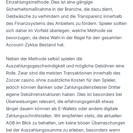
Einzahlungsmethode. Dies ist eine gängige
Sicherheitsmaßnahme in der Branche, die dazu dient,
Geldwäsche zu verhindern und die Transparenz innerhalb
des Finanzsystems des Anbieters zu fördern. Spieler sollten
sich daher im Vorfeld überlegen, welche Methode sie
bevorzugen, da diese Wahl in der Regel für den gesamten
Account-Zyklus Bestand hat.
Neben der Methode selbst spielen die
Auszahlungsgeschwindigkeit und mögliche Gebühren eine
Rolle. Zwar sind die meisten Transaktionen innerhalb des
Zoccer casino ohne zusätzliche Kosten für den Spieler,
jedoch können Banken oder Zahlungsdienstleister Dritter
eigene Gebührenstrukturen haben. Dies ist besonders bei
Überweisungen relevant, die erfahrungsgemäß etwas
länger dauern können als E-Wallets oder andere digitale
Zahlungsschnittstellen. Wir empfehlen stets, die aktuellen
AGB im Blick zu behalten, um keine bösen Überraschungen
bei der Auszahlungssumme zu erleben, besonders wenn