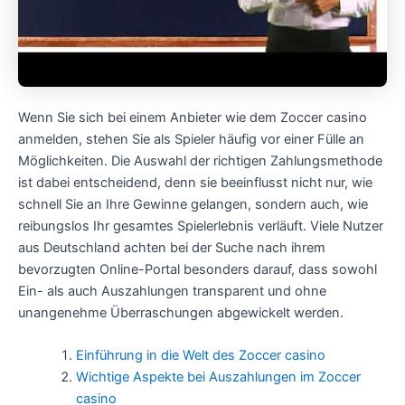
Wenn Sie sich bei einem Anbieter wie dem Zoccer casino
anmelden, stehen Sie als Spieler häufig vor einer Fülle an
Möglichkeiten. Die Auswahl der richtigen Zahlungsmethode
ist dabei entscheidend, denn sie beeinflusst nicht nur, wie
schnell Sie an Ihre Gewinne gelangen, sondern auch, wie
reibungslos Ihr gesamtes Spielerlebnis verläuft. Viele Nutzer
aus Deutschland achten bei der Suche nach ihrem
bevorzugten Online-Portal besonders darauf, dass sowohl
Ein- als auch Auszahlungen transparent und ohne
unangenehme Überraschungen abgewickelt werden.
Einführung in die Welt des Zoccer casino
Wichtige Aspekte bei Auszahlungen im Zoccer
casino