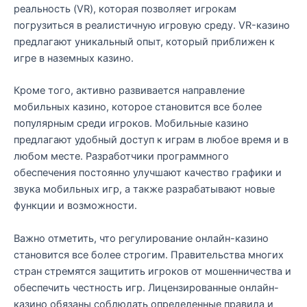
реальность (VR), которая позволяет игрокам
погрузиться в реалистичную игровую среду. VR-казино
предлагают уникальный опыт, который приближен к
игре в наземных казино.
Кроме того, активно развивается направление
мобильных казино, которое становится все более
популярным среди игроков. Мобильные казино
предлагают удобный доступ к играм в любое время и в
любом месте. Разработчики программного
обеспечения постоянно улучшают качество графики и
звука мобильных игр, а также разрабатывают новые
функции и возможности.
Важно отметить, что регулирование онлайн-казино
становится все более строгим. Правительства многих
стран стремятся защитить игроков от мошенничества и
обеспечить честность игр. Лицензированные онлайн-
казино обязаны соблюдать определенные правила и