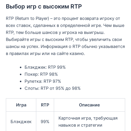
Выбор игр с высоким RTP
RTP (Return to Player) – это процент возврата игроку от
всех ставок, сделанных в определенной игре. Чем выше
RTP, тем больше шансов у игрока на выигрыш.
Выбирайте игры с высоким RTP, чтобы увеличить свои
шансы на успех. Информация о RTP обычно указывается
в правилах игры или на сайте казино.
Блэкджек: RTP 99%
Покер: RTP 98%
Рулетка: RTP 97%
Слоты: RTP от 95% до 98%
Игра
RTP
Описание
Карточная игра, требующая
Блэкджек
99%
навыков и стратегии