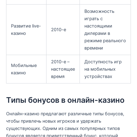
Возможность
играть с
Развитие live-
настоящими
2010-е
казино
дилерами в
режиме реального
времени
2010-е –
Доступность игр
Мобильные
настоящее
на мобильных
казино
время
устройствах
Типы бонусов в онлайн-казино
Онлайн-казино предлагают различные типы бонусов,
чтобы привлечь новых игроков и удержать
существующих. Одним из самых популярных типов
бонусов является приветственный бонус, который