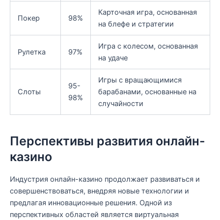
Карточная игра, основанная
Покер
98%
на блефе и стратегии
Игра с колесом, основанная
Рулетка
97%
на удаче
Игры с вращающимися
95-
Слоты
барабанами, основанные на
98%
случайности
Перспективы развития онлайн-
казино
Индустрия онлайн-казино продолжает развиваться и
совершенствоваться, внедряя новые технологии и
предлагая инновационные решения. Одной из
перспективных областей является виртуальная