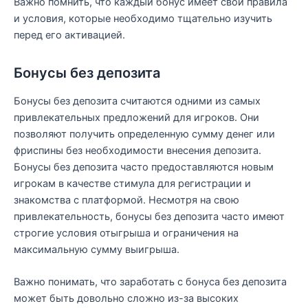
Важно помнить, что каждый бонус имеет свои правила
и условия, которые необходимо тщательно изучить
перед его активацией.
Бонусы без депозита
Бонусы без депозита считаются одними из самых
привлекательных предложений для игроков. Они
позволяют получить определенную сумму денег или
фриспины без необходимости внесения депозита.
Бонусы без депозита часто предоставляются новым
игрокам в качестве стимула для регистрации и
знакомства с платформой. Несмотря на свою
привлекательность, бонусы без депозита часто имеют
строгие условия отыгрыша и ограничения на
максимальную сумму выигрыша.
Важно понимать, что заработать с бонуса без депозита
может быть довольно сложно из-за высоких