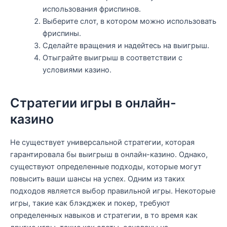
использования фриспинов.
Выберите слот, в котором можно использовать
фриспины.
Сделайте вращения и надейтесь на выигрыш.
Отыграйте выигрыш в соответствии с
условиями казино.
Стратегии игры в онлайн-
казино
Не существует универсальной стратегии, которая
гарантировала бы выигрыш в онлайн-казино. Однако,
существуют определенные подходы, которые могут
повысить ваши шансы на успех. Одним из таких
подходов является выбор правильной игры. Некоторые
игры, такие как блэкджек и покер, требуют
определенных навыков и стратегии, в то время как