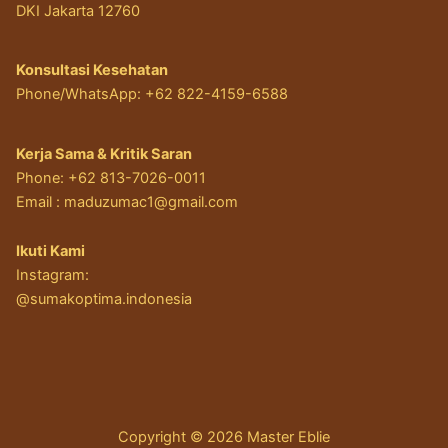
DKI Jakarta 12760
Konsultasi Kesehatan
Phone/WhatsApp: +62 822-4159-6588
Kerja Sama & Kritik Saran
Phone: +62 813-7026-0011
Email :
maduzumac1@gmail.com
Ikuti Kami
Instagram:
@sumakoptima.indonesia
Copyright © 2026 Master Eblie