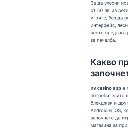
За да улесни но
от 50 лв. за ре
игрите, без да 
интерфейс, лесн
често предлага 
за печалба.
Какво пр
започне
nv casino app
е 
потребителите д
блекджек и дру
Android и iOS, 
започнете да иг
магазина за пр