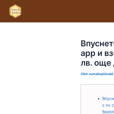
Lewati
ke
konten
Впуснете
app и в
лв. още
Oleh
sumakoptimaid
Впусн
с nv 
безпл