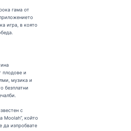
рока гама от
о приложението
ка игра, в която
обеда.
тина
т плодове и
лми, музика и
то безплатни
ечалби.
известен с
a Moolah”, който
е да изпробвате