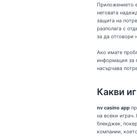
Приложението е
неговата надеж
защита на потр
разполага с отд
за да отговори 
Ако имате проб
информация за 
насърчава потре
Какви иг
nv casino app
пр
на всеки играч.
блекджек, покер
компании, което