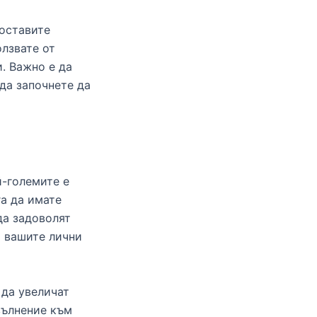
доставите
олзвате от
и. Важно е да
да започнете да
-големите е
га да имате
да задоволят
а вашите лични
 да увеличат
вълнение към