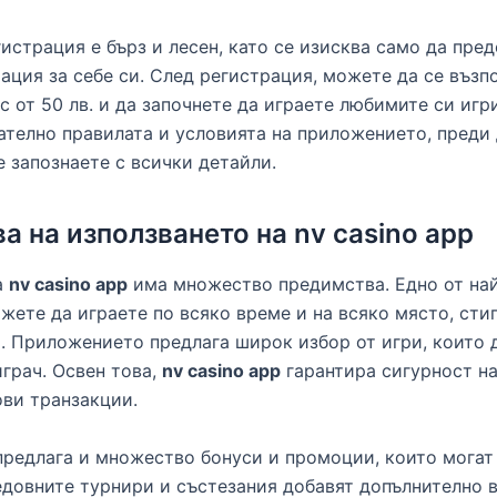
истрация е бърз и лесен, като се изисква само да пре
ция за себе си. След регистрация, можете да се възп
с от 50 лв. и да започнете да играете любимите си игр
телно правилата и условията на приложението, преди 
се запознаете с всички детайли.
 на използването на nv casino app
а
nv casino app
има множество предимства. Едно от най
жете да играете по всяко време и на всяко място, сти
. Приложението предлага широк избор от игри, които 
играч. Освен това,
nv casino app
гарантира сигурност н
ови транзакции.
редлага и множество бонуси и промоции, които могат
едовните турнири и състезания добавят допълнително 