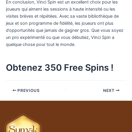
En conclusion, Vinci Spin est un excellent choix pour les
joueurs qui aiment les sessions à haute intensité ou les
visites brèves et répétées. Avec sa vaste bibliothèque de
jeux et son programme de fidélité, les joueurs ont plus
d’opportunités que jamais de gagner gros. Que vous soyez
un pro expérimenté ou que vous débutiez, Vinci Spin a
quelque chose pour tout le monde.
Obtenez 350 Free Spins !
PREVIOUS
NEXT