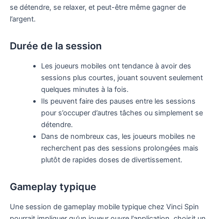
se détendre, se relaxer, et peut-être même gagner de
l’argent.
Durée de la session
Les joueurs mobiles ont tendance à avoir des
sessions plus courtes, jouant souvent seulement
quelques minutes à la fois.
Ils peuvent faire des pauses entre les sessions
pour s’occuper d’autres tâches ou simplement se
détendre.
Dans de nombreux cas, les joueurs mobiles ne
recherchent pas des sessions prolongées mais
plutôt de rapides doses de divertissement.
Gameplay typique
Une session de gameplay mobile typique chez Vinci Spin
pourrait impliquer qu’un joueur ouvre l’application, choisit un