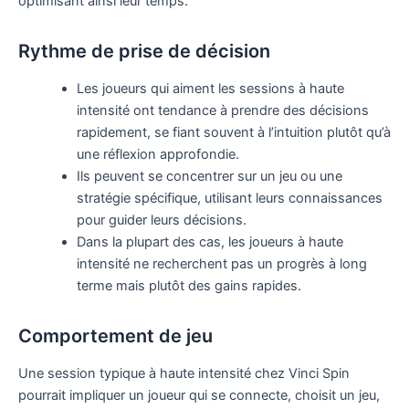
optimisant ainsi leur temps.
Rythme de prise de décision
Les joueurs qui aiment les sessions à haute
intensité ont tendance à prendre des décisions
rapidement, se fiant souvent à l’intuition plutôt qu’à
une réflexion approfondie.
Ils peuvent se concentrer sur un jeu ou une
stratégie spécifique, utilisant leurs connaissances
pour guider leurs décisions.
Dans la plupart des cas, les joueurs à haute
intensité ne recherchent pas un progrès à long
terme mais plutôt des gains rapides.
Comportement de jeu
Une session typique à haute intensité chez Vinci Spin
pourrait impliquer un joueur qui se connecte, choisit un jeu,