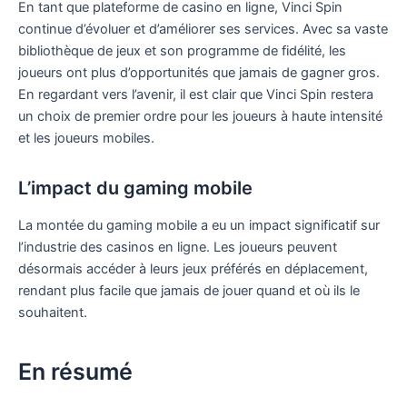
En tant que plateforme de casino en ligne, Vinci Spin
continue d’évoluer et d’améliorer ses services. Avec sa vaste
bibliothèque de jeux et son programme de fidélité, les
joueurs ont plus d’opportunités que jamais de gagner gros.
En regardant vers l’avenir, il est clair que Vinci Spin restera
un choix de premier ordre pour les joueurs à haute intensité
et les joueurs mobiles.
L’impact du gaming mobile
La montée du gaming mobile a eu un impact significatif sur
l’industrie des casinos en ligne. Les joueurs peuvent
désormais accéder à leurs jeux préférés en déplacement,
rendant plus facile que jamais de jouer quand et où ils le
souhaitent.
En résumé