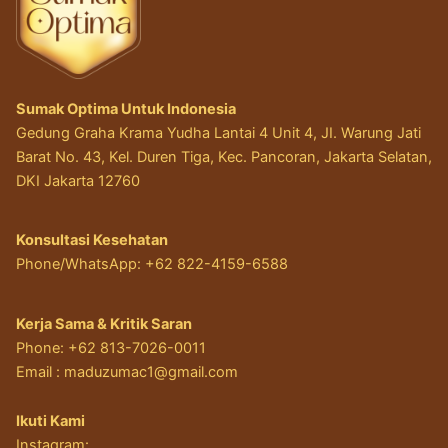
Sumak Optima Untuk Indonesia
Gedung Graha Krama Yudha Lantai 4 Unit 4, JI. Warung Jati
Barat No. 43, Kel. Duren Tiga, Kec. Pancoran, Jakarta Selatan,
DKI Jakarta 12760
Konsultasi Kesehatan
Phone/WhatsApp: +62 822-4159-6588
Kerja Sama & Kritik Saran
Phone: +62 813-7026-0011
Email :
maduzumac1@gmail.com
Ikuti Kami
Instagram: