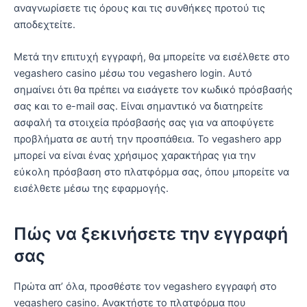
αναγνωρίσετε τις όρους και τις συνθήκες προτού τις
αποδεχτείτε.
Μετά την επιτυχή εγγραφή, θα μπορείτε να εισέλθετε στο
vegashero casino μέσω του vegashero login. Αυτό
σημαίνει ότι θα πρέπει να εισάγετε τον κωδικό πρόσβασής
σας και το e-mail σας. Είναι σημαντικό να διατηρείτε
ασφαλή τα στοιχεία πρόσβασής σας για να αποφύγετε
προβλήματα σε αυτή την προσπάθεια. Το vegashero app
μπορεί να είναι ένας χρήσιμος χαρακτήρας για την
εύκολη πρόσβαση στο πλατφόρμα σας, όπου μπορείτε να
εισέλθετε μέσω της εφαρμογής.
Πώς να ξεκινήσετε την εγγραφή
σας
Πρώτα απ’ όλα, προσθέστε τον vegashero εγγραφή στο
vegashero casino. Ανακτήστε το πλατφόρμα που