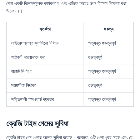
খেলা একটি বিনোদনমূলক কার্যকলাপ, এবং এটিকে আয়ের উৎস হিসেবে বিবেচনা করা
উচিত নয়।
সতর্কতা
গুরুত্ব
লাইসেন্সপ্রাপ্ত ক্যাসিনো নির্বাচন
অত্যন্ত গুরুত্বপূর্ণ
শর্তাবলী ভালোভাবে পড়া
গুরুত্বপূর্ণ
বাজেট নির্ধারণ
অত্যন্ত গুরুত্বপূর্ণ
সময়সীমা নির্ধারণ
গুরুত্বপূর্ণ
শক্তিশালী পাসওয়ার্ড ব্যবহার
অত্যন্ত গুরুত্বপূর্ণ
ক্রেজি টাইম গেমের সুবিধা
ক্রেজি টাইম গেম খেলার অনেক সুবিধা রয়েছে। প্রথমত, এটি খেলা খুবই সহজ এবং যে