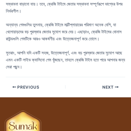
সম্ভাবনা বাড়ানো যায়। তবে, ক্রেজি টাইমে জেতার সম্ভাবনা সম্পূর্ণরূপে ভাগ্যের উপর
নির্ভরশীল।
অন্যান্য গেমগুলির তুলনায়, ক্রেজি টাইমে মাল্টিপ্লায়ারের পরিমাণ অনেক বেশি, যা
খেলোয়াড়দের বড় পুরস্কার জেতার সুযোগ করে দেয়। এছাড়াও, ক্রেজি টাইমের বোনাস
রাউন্ডগুলি গেমটিকে আরও আকর্ষণীয় এবং উত্তেজনাপূর্ণ করে তোলে।
সুতরাং, আপনি যদি একটি সহজ, উত্তেজনাপূর্ণ, এবং বড় পুরস্কার জেতার সুযোগ আছে
এমন একটি লাইভ ক্যাসিনো গেম খুঁজছেন, তাহলে ক্রেজি টাইম হতে পারে আপনার জন্য
সেরা পছন্দ।
PREVIOUS
NEXT