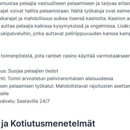
nnustaa pelaajia vastuulliseen pelaamiseen ja tarjoaa erilais
aajat voivat hallita pelaamistaan. Näitä työkaluja ovat esime
liaikarajat ja mahdollisuus sulkea itsensä kasinolta. Kasinon 
a auttaa pelaajia kaikissa kysymyksissä ja ongelmissa. Lisäk
in tukipalveluihin, jotka auttavat peliriippuvuuden kanssa kam
 toimenpiteistä, joita rainbet casino käyttää varmistaakseen
us: Suojaa pelaajien tiedot
nti: Toimii arvostetun peliviranomaisen alaisuudessa
isen pelaamisen työkalut: Mahdollistavat rajoitusten asetta
elle
alvelu: Saatavilla 24/7
- ja Kotiutusmenetelmät