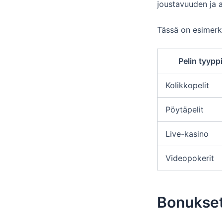
joustavuuden ja 
Tässä on esimerkk
Pelin tyypp
Kolikkopelit
Pöytäpelit
Live-kasino
Videopokerit
Bonukset