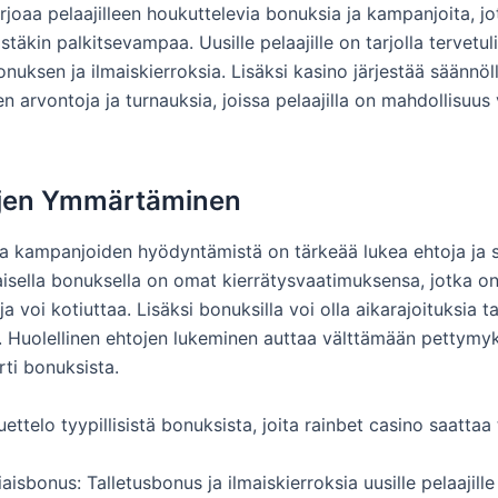
rjoaa pelaajilleen houkuttelevia bonuksia ja kampanjoita, j
stäkin palkitsevampaa. Uusille pelaajille on tarjolla tervetul
onuksen ja ilmaiskierroksia. Lisäksi kasino järjestää säännölli
n arvontoja ja turnauksia, joissa pelaajilla on mahdollisuus 
jen Ymmärtäminen
a kampanjoiden hyödyntämistä on tärkeää lukea ehtoja ja 
kaisella bonuksella on omat kierrätysvaatimuksensa, jotka o
a voi kotiuttaa. Lisäksi bonuksilla voi olla aikarajoituksia ta
in. Huolellinen ehtojen lukeminen auttaa välttämään pettymyk
rti bonuksista.
ttelo tyypillisistä bonuksista, joita rainbet casino saattaa 
iaisbonus: Talletusbonus ja ilmaiskierroksia uusille pelaajille