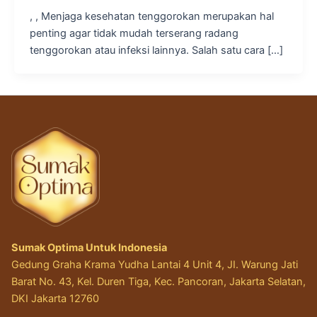
, , Menjaga kesehatan tenggorokan merupakan hal
penting agar tidak mudah terserang radang
tenggorokan atau infeksi lainnya. Salah satu cara […]
Sumak Optima Untuk Indonesia
Gedung Graha Krama Yudha Lantai 4 Unit 4, JI. Warung Jati
Barat No. 43, Kel. Duren Tiga, Kec. Pancoran, Jakarta Selatan,
DKI Jakarta 12760