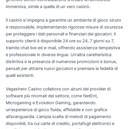
immersiva, simile a quella di un vero casinò.
Il casinò si impegna a garantire un ambiente di gioco sicuro
e responsabile, implementando rigorose misure di sicurezza
per proteggere i dati personali e finanziari dei giocatori. Il
supporto clienti è disponibile 24 ore su 24, 7 giorni su 7,
tramite chat live ed e-mail, offrendo assistenza tempestiva
e professionale in diverse lingue. Un’altra caratteristica
distintiva è la presenza di numerose promozioni e bonus,
pensati per attrarre nuovi giocatori e premiare la fedeltà di
quelli esistenti.
Vegashero Casino collabora con alcuni dei provider di
software più rinomati del settore, come NetEnt,
Microgaming e Evolution Gaming, garantendo
un’esperienza di gioco fluida, affidabile e con grafica
all’avanguardia. L’ampia scelta di metodi di pagamento
disponibili, tra cui carte di credito, portafogli elettronici e