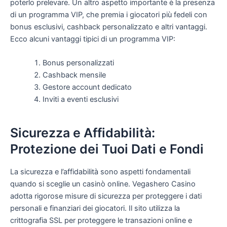
poterlo prelevare. Un altro aspetto importante è la presenza
di un programma VIP, che premia i giocatori più fedeli con
bonus esclusivi, cashback personalizzato e altri vantaggi.
Ecco alcuni vantaggi tipici di un programma VIP:
Bonus personalizzati
Cashback mensile
Gestore account dedicato
Inviti a eventi esclusivi
Sicurezza e Affidabilità:
Protezione dei Tuoi Dati e Fondi
La sicurezza e l’affidabilità sono aspetti fondamentali
quando si sceglie un casinò online. Vegashero Casino
adotta rigorose misure di sicurezza per proteggere i dati
personali e finanziari dei giocatori. Il sito utilizza la
crittografia SSL per proteggere le transazioni online e