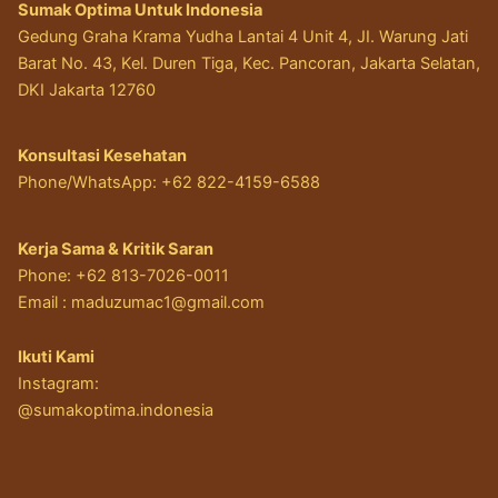
Sumak Optima Untuk Indonesia
Gedung Graha Krama Yudha Lantai 4 Unit 4, JI. Warung Jati
Barat No. 43, Kel. Duren Tiga, Kec. Pancoran, Jakarta Selatan,
DKI Jakarta 12760
Konsultasi Kesehatan
Phone/WhatsApp: +62 822-4159-6588
Kerja Sama & Kritik Saran
Phone: +62 813-7026-0011
Email :
maduzumac1@gmail.com
Ikuti Kami
Instagram:
@sumakoptima.indonesia