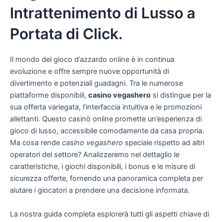
Intrattenimento di Lusso a
Portata di Click.
Il mondo del gioco d’azzardo online è in continua
evoluzione e offre sempre nuove opportunità di
divertimento e potenziali guadagni. Tra le numerose
piattaforme disponibili,
casino vegashero
si distingue per la
sua offerta variegata, l’interfaccia intuitiva e le promozioni
allettanti. Questo casinò online promette un’esperienza di
gioco di lusso, accessibile comodamente da casa propria.
Ma cosa rende
casino vegashero
speciale rispetto ad altri
operatori del settore? Analizzeremo nel dettaglio le
caratteristiche, i giochi disponibili, i bonus e le misure di
sicurezza offerte, fornendo una panoramica completa per
aiutare i giocatori a prendere una decisione informata.
La nostra guida completa esplorerà tutti gli aspetti chiave di