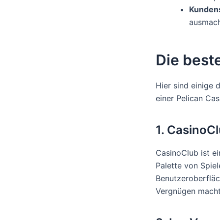
Kundens
ausmach
Die best
Hier sind einige 
einer Pelican Cas
1. CasinoC
CasinoClub ist ei
Palette von Spiel
Benutzeroberfläch
Vergnügen macht.