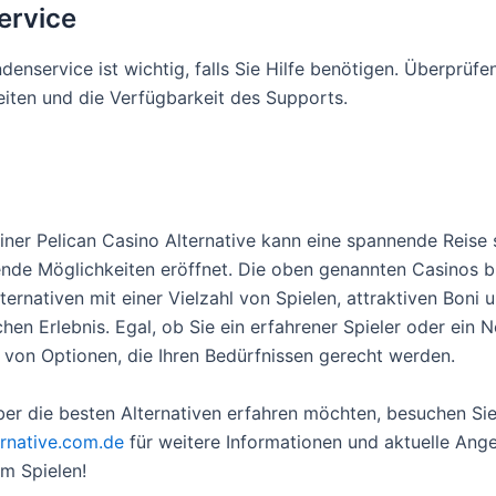
ervice
ndenservice ist wichtig, falls Sie Hilfe benötigen. Überprüfe
iten und die Verfügbarkeit des Supports.
ner Pelican Casino Alternative kann eine spannende Reise s
nde Möglichkeiten eröffnet. Die oben genannten Casinos b
ernativen mit einer Vielzahl von Spielen, attraktiven Boni 
hen Erlebnis. Egal, ob Sie ein erfahrener Spieler oder ein N
l von Optionen, die Ihren Bedürfnissen gerecht werden.
er die besten Alternativen erfahren möchten, besuchen Si
ernative.com.de
für weitere Informationen und aktuelle Ange
im Spielen!