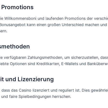
d Promotions
die Willkommensboni und laufenden Promotions der verschi
Bonusangebot kann einen großen Unterschied machen und I
ern.
gsmethoden
ie verfügbaren Zahlungsmethoden, um sicherzustellen, dass 
iebte Optionen sind Kreditkarten, E-Wallets und Banküberw
it und Lizenzierung
, dass das Casino lizenziert und reguliert ist. Dies gewährlei
d und faire Spielbedingungen herrschen.