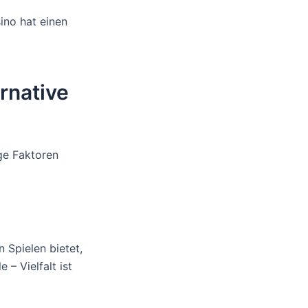
sino hat einen
rnative
ige Faktoren
n Spielen bietet,
 – Vielfalt ist