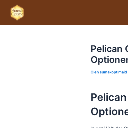
Lewati
ke
konten
Pelican 
Optionen
Oleh
sumakoptimaid
Pelican
Optione