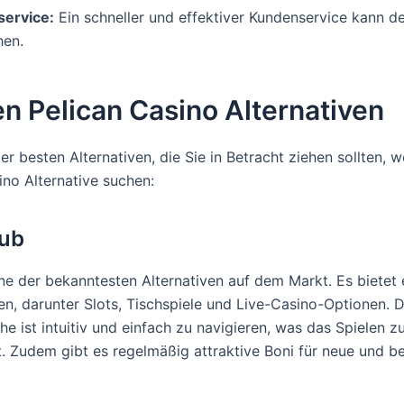
ervice:
Ein schneller und effektiver Kundenservice kann d
en.
en Pelican Casino Alternativen
der besten Alternativen, die Sie in Betracht ziehen sollten, 
ino Alternative suchen:
lub
ne der bekanntesten Alternativen auf dem Markt. Es bietet 
en, darunter Slots, Tischspiele und Live-Casino-Optionen. D
e ist intuitiv und einfach zu navigieren, was das Spielen z
 Zudem gibt es regelmäßig attraktive Boni für neue und be