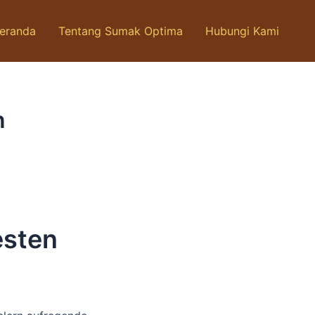
eranda
Tentang Sumak Optima
Hubungi Kami
n
esten