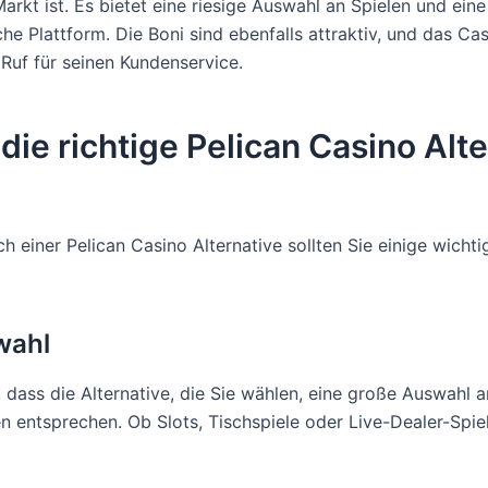
rkt ist. Es bietet eine riesige Auswahl an Spielen und eine
he Plattform. Die Boni sind ebenfalls attraktiv, und das Ca
Ruf für seinen Kundenservice.
ie richtige Pelican Casino Alte
h einer Pelican Casino Alternative sollten Sie einige wicht
wahl
r, dass die Alternative, die Sie wählen, eine große Auswahl a
en entsprechen. Ob Slots, Tischspiele oder Live-Dealer-Spiele