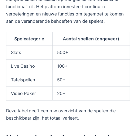
functionaliteit. Het platform investeert continu in
verbeteringen en nieuwe functies om tegemoet te komen
aan de veranderende behoeften van de spelers.
Spelcategorie
Aantal spellen (ongeveer)
Slots
500+
Live Casino
100+
Tafelspellen
50+
Video Poker
20+
Deze tabel geeft een ruw overzicht van de spellen die
beschikbaar zijn, het totaal varieert.