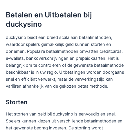
Betalen en Uitbetalen bij
duckysino
duckysino biedt een breed scala aan betaalmethoden,
waardoor spelers gemakkelijk geld kunnen storten en
opnemen. Populaire betaalmethoden omvatten creditcards,
e-wallets, bankoverschrijvingen en prepaidkaarten. Het is
belangrijk om te controleren of de gewenste betaalmethode
beschikbaar is in uw regio. Uitbetalingen worden doorgaans
snel en efficiënt verwerkt, maar de verwerkingstijd kan
variëren afhankelijk van de gekozen betaalmethode.
Storten
Het storten van geld bij duckysino is eenvoudig en snel.
Spelers kunnen kiezen uit verschillende betaalmethoden en
het gewenste bedrag invoeren. De storting wordt