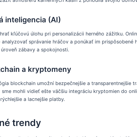
 inteligencia (AI)
hrať kľúčovú úlohu pri personalizácii herného zážitku. Onli
 analyzovať správanie hráčov a ponúkať im prispôsobené h
 úroveň zábavy a spokojnosti.
kchain a kryptomeny
gia blockchain umožní bezpečnejšie a transparentnejšie tr
sme mohli vidieť ešte väčšiu integráciu kryptomien do onli
 rýchlejšie a lacnejšie platby.
né trendy