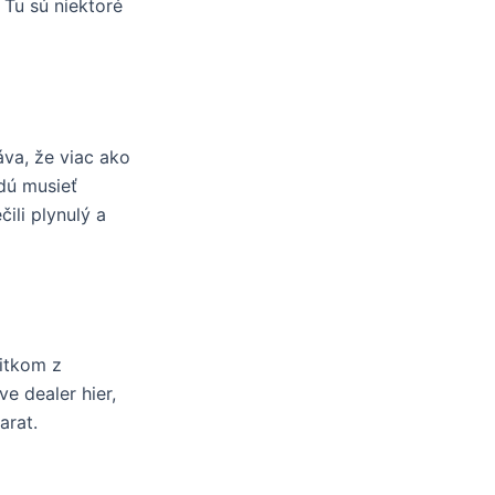
 Tu sú niektoré
áva, že viac ako
dú musieť
ili plynulý a
žitkom z
e dealer hier,
arat.