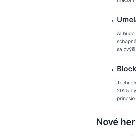
Umelá
AI bude 
schopné
sa zvýši
Bloc
Technoló
2025 by 
prinesie
Nové her