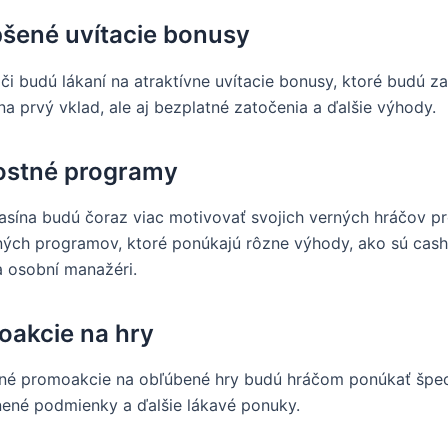
šené uvítacie bonusy
či budú lákaní na atraktívne uvítacie bonusy, ktoré budú za
a prvý vklad, ale aj bezplatné zatočenia a ďalšie výhody.
ostné programy
kasína budú čoraz viac motivovať svojich verných hráčov p
ných programov, ktoré ponúkajú rôzne výhody, ako sú cash
a osobní manažéri.
oakcie na hry
lné promoakcie na obľúbené hry budú hráčom ponúkať špec
ené podmienky a ďalšie lákavé ponuky.