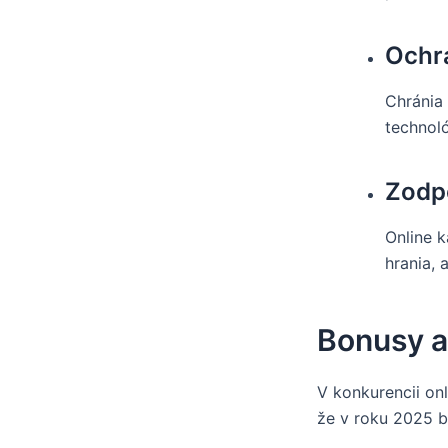
Ochr
Chránia
technoló
Zodp
Online 
hrania,
Bonusy a
V konkurencii onl
že v roku 2025 b