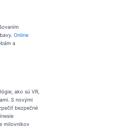
yšovaním
ábavy.
Online
ebám a
lógie, ako sú VR,
nami. S novými
ezpečiť bezpečné
inesie
re milovníkov