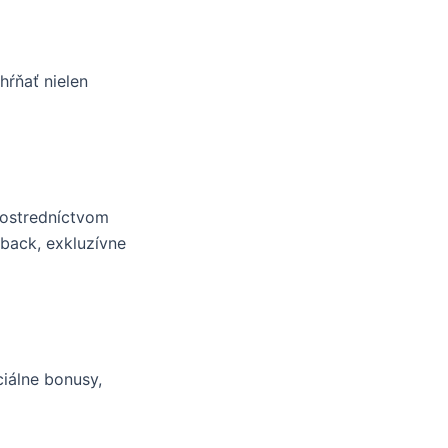
hŕňať nielen
rostredníctvom
back, exkluzívne
iálne bonusy,