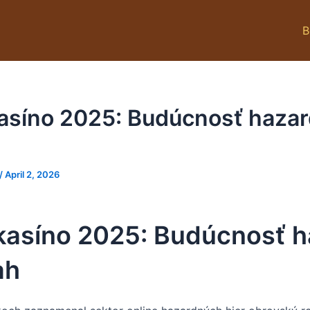
B
kasíno 2025: Budúcnosť hazar
/
April 2, 2026
 kasíno 2025: Budúcnosť 
ah