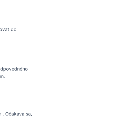
tovať do
zodpovedného
om.
mi. Očakáva sa,