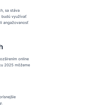
h, sa stáva
5 budú využívať
ili angažovanosť
h
ozšírením online
 roku 2025 môžeme
rísnejšie
y.