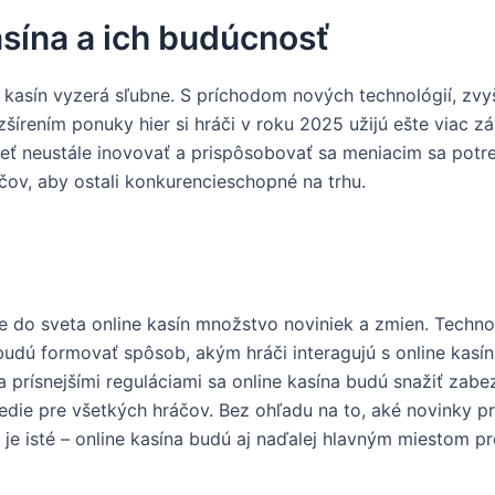
asína a ich budúcnosť
 kasín vyzerá sľubne. S príchodom nových technológií, zv
šírením ponuky hier si hráči v roku 2025 užijú ešte viac z
ť neustále inovovať a prispôsobovať sa meniacim sa potr
čov, aby ostali konkurencieschopné na trhu.
e do sveta online kasín množstvo noviniek a zmien. Techno
 budú formovať spôsob, akým hráči interagujú s online kasí
a prísnejšími reguláciami sa online kasína budú snažiť zab
edie pre všetkých hráčov. Bez ohľadu na to, aké novinky pr
 je isté – online kasína budú aj naďalej hlavným miestom p