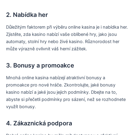
2. Nabídka her
Důležitým faktorem při výběru online kasina je i nabídka her.
Zjistěte, zda kasino nabízí vaše oblíbené hry, jako jsou
automaty, stolní hry nebo živé kasino. Různorodost her
může výrazně ovlivnit váš herní zážitek.
3. Bonusy a promoakce
Mnohá online kasina nabízejí atraktivní bonusy a
promoakce pro nové hráče. Zkontrolujte, jaké bonusy
kasino nabízí a jaké jsou jejich podmínky. Dbejte na to,
abyste si přečetli podmínky pro sázení, než se rozhodnete
využít bonusy.
4. Zákaznická podpora