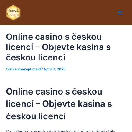
Lewati
Main
ke
Men
konten
Online casino s českou
licencí – Objevte kasina s
českou licenci
Oleh
sumakoptimaid
/
April 3, 2026
Online casino s českou
licencí – Objevte kasina s
českou licenci
V posledních letech se online hazardní hry stávají stále