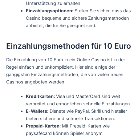
Unterstützung zu erhalten.
Einzahlungsoptionen:
Stellen Sie sicher, dass das
Casino bequeme und sichere Zahlungsmethoden
anbietet, die für Sie geeignet sind.
Einzahlungsmethoden für 10 Euro
Die Einzahlung von 10 Euro in ein Online Casino ist in der
Regel einfach und unkompliziert. Hier sind einige der
gängigsten Einzahlungsmethoden, die von vielen neuen
Casinos angeboten werden:
Kreditkarten:
Visa und MasterCard sind weit
verbreitet und ermöglichen schnelle Einzahlungen.
E-Wallets:
Dienste wie PayPal, Skrill und Neteller
bieten sichere und schnelle Transaktionen.
Prepaid-Karten:
Mit Prepaid-Karten wie
paysafecard können Spieler anonym