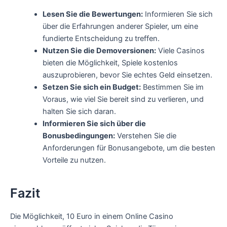
Lesen Sie die Bewertungen:
Informieren Sie sich
über die Erfahrungen anderer Spieler, um eine
fundierte Entscheidung zu treffen.
Nutzen Sie die Demoversionen:
Viele Casinos
bieten die Möglichkeit, Spiele kostenlos
auszuprobieren, bevor Sie echtes Geld einsetzen.
Setzen Sie sich ein Budget:
Bestimmen Sie im
Voraus, wie viel Sie bereit sind zu verlieren, und
halten Sie sich daran.
Informieren Sie sich über die
Bonusbedingungen:
Verstehen Sie die
Anforderungen für Bonusangebote, um die besten
Vorteile zu nutzen.
Fazit
Die Möglichkeit, 10 Euro in einem Online Casino