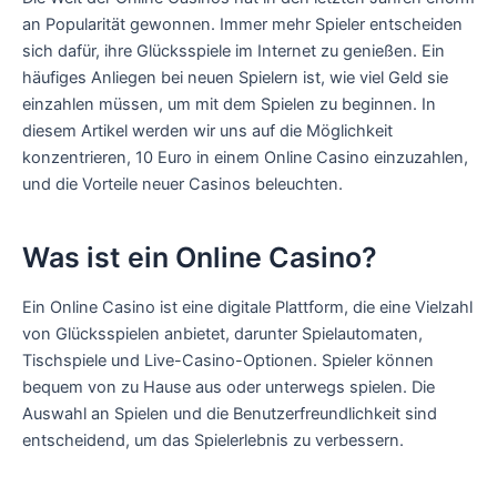
an Popularität gewonnen. Immer mehr Spieler entscheiden
sich dafür, ihre Glücksspiele im Internet zu genießen. Ein
häufiges Anliegen bei neuen Spielern ist, wie viel Geld sie
einzahlen müssen, um mit dem Spielen zu beginnen. In
diesem Artikel werden wir uns auf die Möglichkeit
konzentrieren, 10 Euro in einem Online Casino einzuzahlen,
und die Vorteile neuer Casinos beleuchten.
Was ist ein Online Casino?
Ein Online Casino ist eine digitale Plattform, die eine Vielzahl
von Glücksspielen anbietet, darunter Spielautomaten,
Tischspiele und Live-Casino-Optionen. Spieler können
bequem von zu Hause aus oder unterwegs spielen. Die
Auswahl an Spielen und die Benutzerfreundlichkeit sind
entscheidend, um das Spielerlebnis zu verbessern.