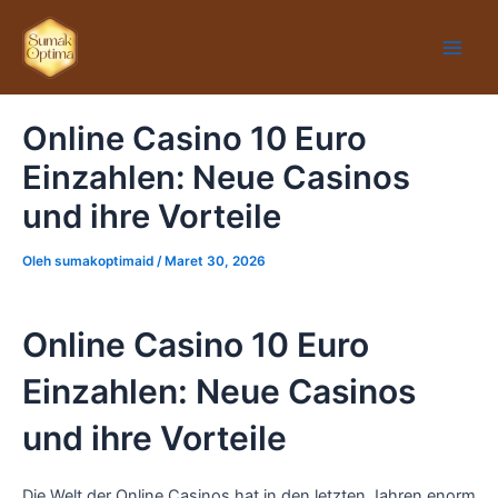
Lewati
Main
ke
Men
konten
Online Casino 10 Euro
Einzahlen: Neue Casinos
und ihre Vorteile
Oleh
sumakoptimaid
/
Maret 30, 2026
Online Casino 10 Euro
Einzahlen: Neue Casinos
und ihre Vorteile
Die Welt der Online Casinos hat in den letzten Jahren enorm