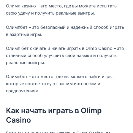
Олимп казино – это место, где вы можете испытать
свою удачу и получить реальные выигры.
Олимпбет – это безопасный и надежный способ играть
в азартные игры.
Олимп бет скачать и начать играть в Olimp Casino – это
отличный способ улучшить свои навыки и получить
реальные выигры.
Олимпбет – это место, где вы можете найти игры,
которые соответствуют вашим интересам и
предпочтениям.
Как начать играть в Olimp
Casino