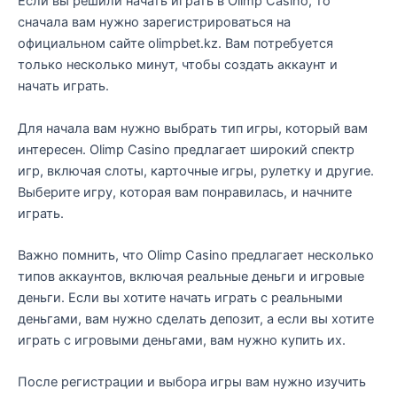
Если вы решили начать играть в Olimp Casino, то
сначала вам нужно зарегистрироваться на
официальном сайте olimpbet.kz. Вам потребуется
только несколько минут, чтобы создать аккаунт и
начать играть.
Для начала вам нужно выбрать тип игры, который вам
интересен. Olimp Casino предлагает широкий спектр
игр, включая слоты, карточные игры, рулетку и другие.
Выберите игру, которая вам понравилась, и начните
играть.
Важно помнить, что Olimp Casino предлагает несколько
типов аккаунтов, включая реальные деньги и игровые
деньги. Если вы хотите начать играть с реальными
деньгами, вам нужно сделать депозит, а если вы хотите
играть с игровыми деньгами, вам нужно купить их.
После регистрации и выбора игры вам нужно изучить