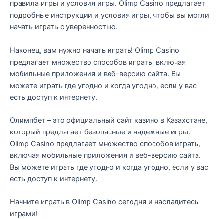
правила игры и условия игры. Olimp Casino предлагает
подробные инструкции и условия игры, чтобы вы могли
начать играть с уверенностью.
Наконец, вам нужно начать играть! Olimp Casino
предлагает множество способов играть, включая
мобильные приложения и веб-версию сайта. Вы
можете играть где угодно и когда угодно, если у вас
есть доступ к интернету.
Олимпбет – это официальный сайт казино в Казахстане,
который предлагает безопасные и надежные игры.
Olimp Casino предлагает множество способов играть,
включая мобильные приложения и веб-версию сайта.
Вы можете играть где угодно и когда угодно, если у вас
есть доступ к интернету.
Начните играть в Olimp Casino сегодня и насладитесь
играми!