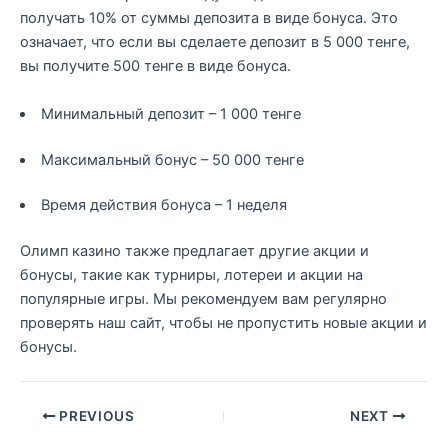
получать 10% от суммы депозита в виде бонуса. Это
означает, что если вы сделаете депозит в 5 000 тенге,
вы получите 500 тенге в виде бонуса.
Минимальный депозит – 1 000 тенге
Максимальный бонус – 50 000 тенге
Время действия бонуса – 1 неделя
Олимп казино также предлагает другие акции и
бонусы, такие как турниры, лотереи и акции на
популярные игры. Мы рекомендуем вам регулярно
проверять наш сайт, чтобы не пропустить новые акции и
бонусы.
PREVIOUS
NEXT