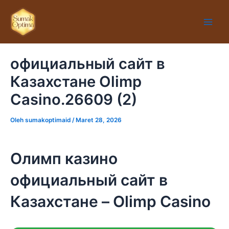
Lewati
Main
ke
Men
konten
официальный сайт в
Казахстане Olimp
Casino.26609 (2)
Oleh
sumakoptimaid
/
Maret 28, 2026
Олимп казино
официальный сайт в
Казахстане – Olimp Casino