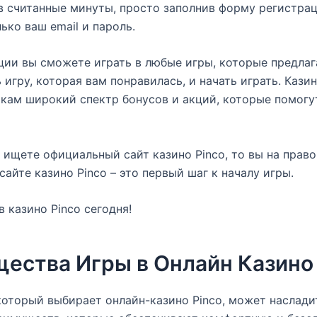
в считанные минуты, просто заполнив форму регистрац
ько ваш email и пароль.
ции вы сможете играть в любые игры, которые предлаг
игру, которая вам понравилась, и начать играть. Казин
окам широкий спектр бонусов и акций, которые помогу
ы ищете официальный сайт казино Pinco, то вы на право
сайте казино Pinco – это первый шаг к началу игры.
в казино Pinco сегодня!
ества Игры в Онлайн Казино 
который выбирает онлайн-казино Pinco, может наслади