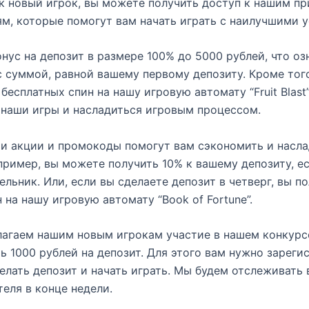
ак новый игрок, вы можете получить доступ к нашим п
ям, которые помогут вам начать играть с наилучшими 
нус на депозит в размере 100% до 5000 рублей, что озн
с суммой, равной вашему первому депозиту. Кроме тог
бесплатных спин на нашу игровую автомату “Fruit Blast”
 наши игры и насладиться игровым процессом.
ши акции и промокоды помогут вам сэкономить и насла
пример, вы можете получить 10% к вашему депозиту, е
ельник. Или, если вы сделаете депозит в четверг, вы п
 на нашу игровую автомату “Book of Fortune”.
лагаем нашим новым игрокам участие в нашем конкурсе
 1000 рублей на депозит. Для этого вам нужно зареги
елать депозит и начать играть. Мы будем отслеживать 
еля в конце недели.