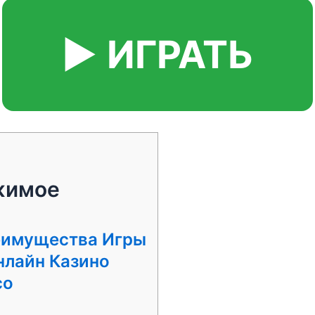
▶️ ИГРАТЬ
жимое
имущества Игры
нлайн Казино
co