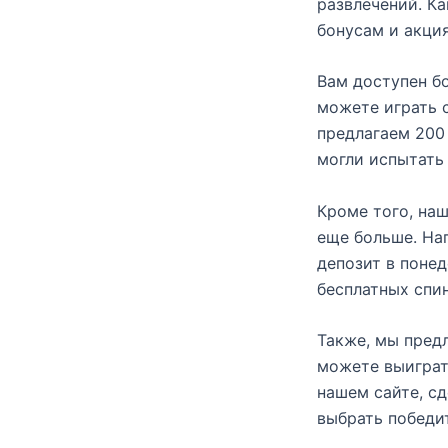
развлечений. К
бонусам и акци
Вам доступен бо
можете играть 
предлагаем 200 
могли испытать
Кроме того, на
еще больше. На
депозит в понед
бесплатных спин
Также, мы пред
можете выиграть
нашем сайте, сд
выбрать победит