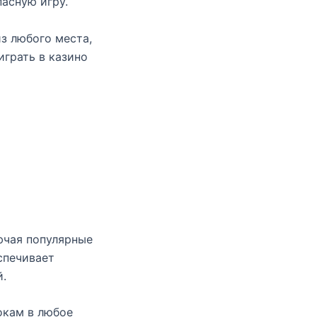
асную игру.
з любого места,
играть в казино
ючая популярные
еспечивает
.
окам в любое