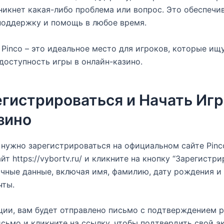
никнет какая-либо проблема или вопрос. Это обеспечи
оддержку и помощь в любое время.
 Pinco – это идеальное место для игроков, которые ищ
доступность игры в онлайн-казино.
гистрироваться и Начать Игр
зино
 нужно зарегистрироваться на официальном сайте Pinc
йт https://vybortv.ru/ и кликните на кнопку “Зарегистри
ичные данные, включая имя, фамилию, дату рождения и
чты.
ции, вам будет отправлено письмо с подтверждением р
сьмо и кликните на ссылку, чтобы подтвердить свой ак