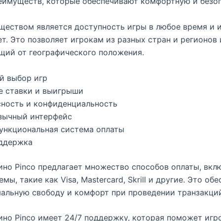
имуществ, которые обеспечивают комфортную и безоп
еством является доступность игры в любое время и и
ет. Это позволяет игрокам из разных стран и регионов 
ящий от географического положения.
й выбор игр
е ставки и выигрыши
сность и конфиденциальность
зычный интерфейс
ункциональная система оплаты
оддержка
зино Pinco предлагает множество способов оплаты, вкл
мы, такие как Visa, Mastercard, Skrill и другие. Это об
альную свободу и комфорт при проведении транзакций
зино Pinco имеет 24/7 поддержку, которая поможет игр