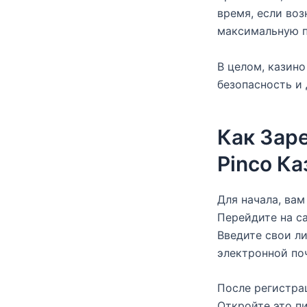
время, если воз
максимальную п
В целом, казино
безопасность и 
Как Заре
Pinco Ка
Для начала, вам
Перейдите на са
Введите свои л
электронной по
После регистра
Откройте это пи