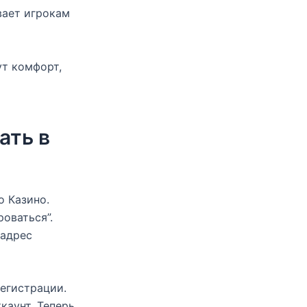
вает игрокам
ут комфорт,
ать в
o Казино.
роваться”.
 адрес
егистрации.
каунт. Теперь