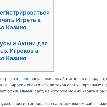
егистрироваться
ачать Играть в
co Казино
усы и Акции для
ых Игроков в
co Казино
это
pinko казино
популярная онлайн-игровая площадка, 
кам широкий спектр игр, включая слоты, карточные иг
еет официальный сайт, на котором можно играть в онл
нужно зарегистрироваться на официальном сайте казин