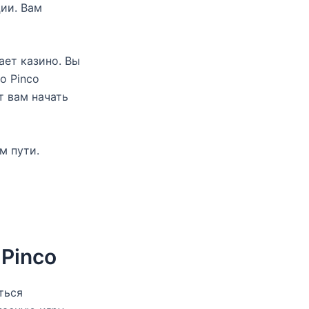
ии. Вам
ает казино. Вы
о Pinco
т вам начать
м пути.
Pinco
ться