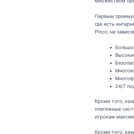
множеством пре
Первым преимущ
где есть интерн
Pinco, не завис
Большо
Высоки
Безопа
Многоя
Многоф
24/7 п
Кроме того, ка
платежные систе
игрокам максим
Кроме того, ка