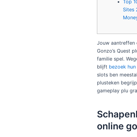
Top 1
Sites
Money
Jouw aantreffen 
Gonzo’s Quest pl
familie spel. We
blijft
bezoek hun 
slots ben meesta
plusteken begrij
gameplay plu gra
Schapenho
online go