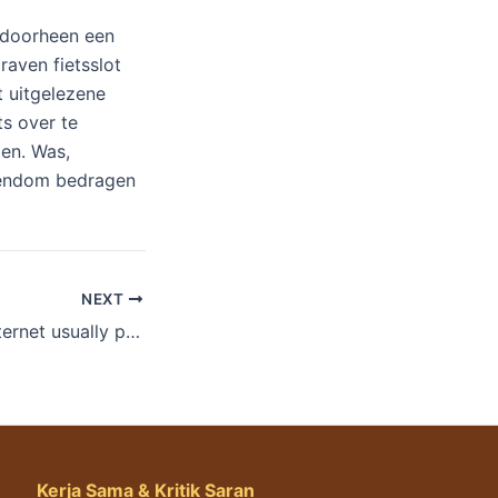
 doorheen een
raven fietsslot
t uitgelezene
ts over te
gen. Was,
igendom bedragen
NEXT
Casinos on the internet usually provide rebates on the participants to help you award them for their losses
Kerja Sama & Kritik Saran