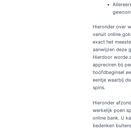
Allereer
gewoont
Hieronder over w
vanuit online go
exact het meeste 
aanwijzen deze g
Hierdoor worde z
appreciren bij p
hoofdbeginsel ee
eentje waarbij d
spins.
Hieronder afzond
werkelijk poen s
online bank. U k
bedenken buitens