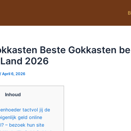
B
Gokkasten Beste Gokkasten b
e Land 2026
/
April 6, 2026
Inhoud
enhoeder tactvol jij de
eigenlijk geld online
l? – bezoek hun site