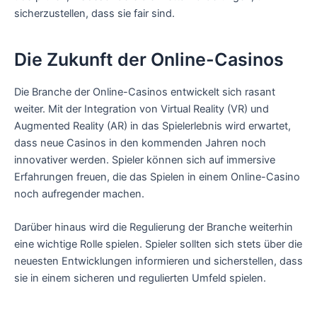
sicherzustellen, dass sie fair sind.
Die Zukunft der Online-Casinos
Die Branche der Online-Casinos entwickelt sich rasant
weiter. Mit der Integration von Virtual Reality (VR) und
Augmented Reality (AR) in das Spielerlebnis wird erwartet,
dass neue Casinos in den kommenden Jahren noch
innovativer werden. Spieler können sich auf immersive
Erfahrungen freuen, die das Spielen in einem Online-Casino
noch aufregender machen.
Darüber hinaus wird die Regulierung der Branche weiterhin
eine wichtige Rolle spielen. Spieler sollten sich stets über die
neuesten Entwicklungen informieren und sicherstellen, dass
sie in einem sicheren und regulierten Umfeld spielen.