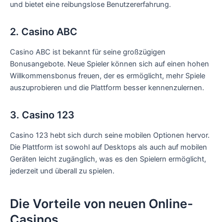
und bietet eine reibungslose Benutzererfahrung.
2. Casino ABC
Casino ABC ist bekannt für seine großzügigen
Bonusangebote. Neue Spieler können sich auf einen hohen
Willkommensbonus freuen, der es ermöglicht, mehr Spiele
auszuprobieren und die Plattform besser kennenzulernen.
3. Casino 123
Casino 123 hebt sich durch seine mobilen Optionen hervor.
Die Plattform ist sowohl auf Desktops als auch auf mobilen
Geräten leicht zugänglich, was es den Spielern ermöglicht,
jederzeit und überall zu spielen.
Die Vorteile von neuen Online-
Casinos