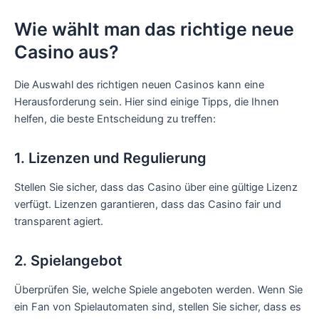
Wie wählt man das richtige neue
Casino aus?
Die Auswahl des richtigen neuen Casinos kann eine
Herausforderung sein. Hier sind einige Tipps, die Ihnen
helfen, die beste Entscheidung zu treffen:
1. Lizenzen und Regulierung
Stellen Sie sicher, dass das Casino über eine gültige Lizenz
verfügt. Lizenzen garantieren, dass das Casino fair und
transparent agiert.
2. Spielangebot
Überprüfen Sie, welche Spiele angeboten werden. Wenn Sie
ein Fan von Spielautomaten sind, stellen Sie sicher, dass es