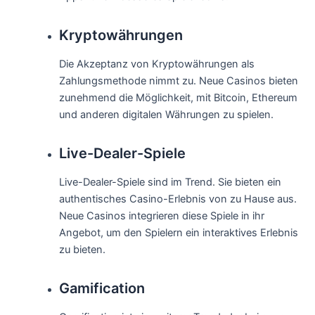
Kryptowährungen
Die Akzeptanz von Kryptowährungen als
Zahlungsmethode nimmt zu. Neue Casinos bieten
zunehmend die Möglichkeit, mit Bitcoin, Ethereum
und anderen digitalen Währungen zu spielen.
Live-Dealer-Spiele
Live-Dealer-Spiele sind im Trend. Sie bieten ein
authentisches Casino-Erlebnis von zu Hause aus.
Neue Casinos integrieren diese Spiele in ihr
Angebot, um den Spielern ein interaktives Erlebnis
zu bieten.
Gamification