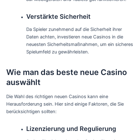
Verstärkte Sicherheit
Da Spieler zunehmend auf die Sicherheit ihrer
Daten achten, investieren neue Casinos in die
neuesten Sicherheitsmaßnahmen, um ein sicheres
Spielumfeld zu gewährleisten.
Wie man das beste neue Casino
auswählt
Die Wahl des richtigen neuen Casinos kann eine
Herausforderung sein. Hier sind einige Faktoren, die Sie
berücksichtigen sollten:
Lizenzierung und Regulierung