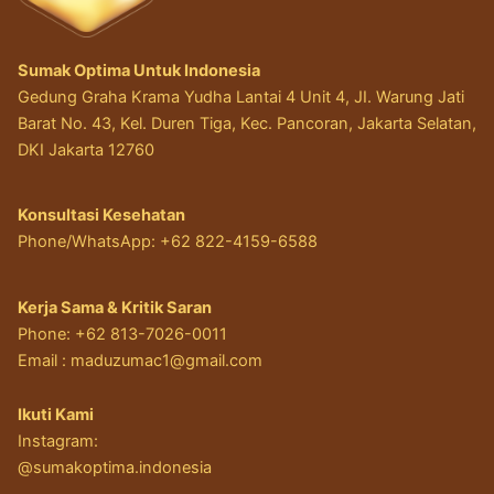
Sumak Optima Untuk Indonesia
Gedung Graha Krama Yudha Lantai 4 Unit 4, JI. Warung Jati
Barat No. 43, Kel. Duren Tiga, Kec. Pancoran, Jakarta Selatan,
DKI Jakarta 12760
Konsultasi Kesehatan
Phone/WhatsApp: +62 822-4159-6588
Kerja Sama & Kritik Saran
Phone: +62 813-7026-0011
Email :
maduzumac1@gmail.com
Ikuti Kami
Instagram:
@sumakoptima.indonesia