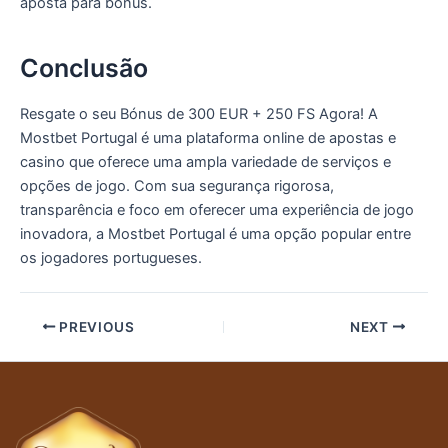
aposta para bônus.
Conclusão
Resgate o seu Bónus de 300 EUR + 250 FS Agora! A
Mostbet Portugal é uma plataforma online de apostas e
casino que oferece uma ampla variedade de serviços e
opções de jogo. Com sua segurança rigorosa,
transparência e foco em oferecer uma experiência de jogo
inovadora, a Mostbet Portugal é uma opção popular entre
os jogadores portugueses.
PREVIOUS
NEXT