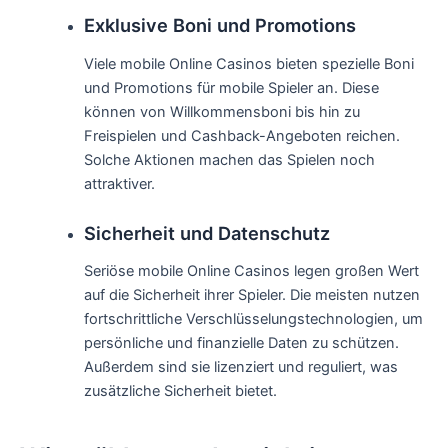
Exklusive Boni und Promotions
Viele mobile Online Casinos bieten spezielle Boni
und Promotions für mobile Spieler an. Diese
können von Willkommensboni bis hin zu
Freispielen und Cashback-Angeboten reichen.
Solche Aktionen machen das Spielen noch
attraktiver.
Sicherheit und Datenschutz
Seriöse mobile Online Casinos legen großen Wert
auf die Sicherheit ihrer Spieler. Die meisten nutzen
fortschrittliche Verschlüsselungstechnologien, um
persönliche und finanzielle Daten zu schützen.
Außerdem sind sie lizenziert und reguliert, was
zusätzliche Sicherheit bietet.