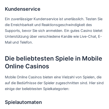
Kundenservice
Ein zuverlässiger Kundenservice ist unerlässlich. Testen Sie
die Erreichbarkeit und Reaktionsgeschwindigkeit des
Supports, bevor Sie sich anmelden. Ein gutes Casino bietet
Unterstützung über verschiedene Kanäle wie Live-Chat, E-
Mail und Telefon.
Die beliebtesten Spiele in Mobile
Online Casinos
Mobile Online Casinos bieten eine Vielzahl von Spielen, die
auf die Bedürfnisse der Spieler zugeschnitten sind. Hier sind
einige der beliebtesten Spielkategorien:
Spielautomaten