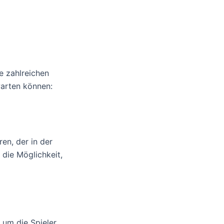
ie zahlreichen
warten können:
en, der in der
 die Möglichkeit,
 um die Spieler