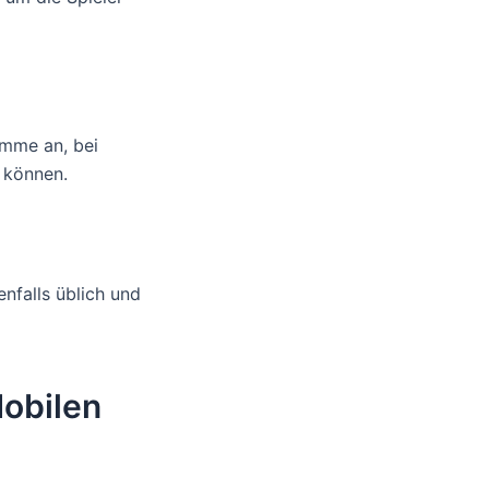
amme an, bei
 können.
nfalls üblich und
Mobilen