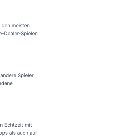
n den meisten
e-Dealer-Spielen
 andere Spieler
iedene
n Echtzeit mit
pps als auch auf