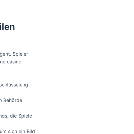
ilen
geht. Spieler
ine casino
schlüsselung
en Behörde
nos, die Spiele
um sich ein Bild