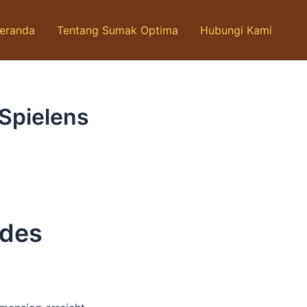
eranda
Tentang Sumak Optima
Hubungi Kami
 Spielens
 des