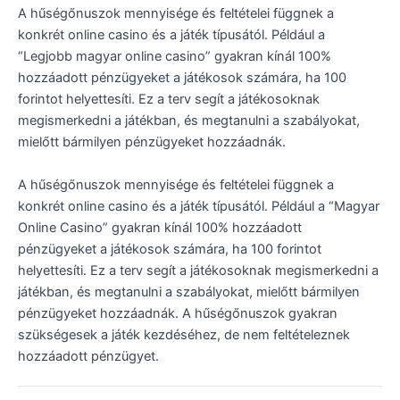
A hűségőnuszok mennyisége és feltételei függnek a
konkrét online casino és a játék típusától. Például a
“Legjobb magyar online casino” gyakran kínál 100%
hozzáadott pénzügyeket a játékosok számára, ha 100
forintot helyettesíti. Ez a terv segít a játékosoknak
megismerkedni a játékban, és megtanulni a szabályokat,
mielőtt bármilyen pénzügyeket hozzáadnák.
A hűségőnuszok mennyisége és feltételei függnek a
konkrét online casino és a játék típusától. Például a “Magyar
Online Casino” gyakran kínál 100% hozzáadott
pénzügyeket a játékosok számára, ha 100 forintot
helyettesíti. Ez a terv segít a játékosoknak megismerkedni a
játékban, és megtanulni a szabályokat, mielőtt bármilyen
pénzügyeket hozzáadnák. A hűségőnuszok gyakran
szükségesek a játék kezdéséhez, de nem feltételeznek
hozzáadott pénzügyet.