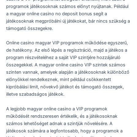
programok játékosoknak számos előnyt nyújtanak. Például
a magyar online casino no deposit bonus segít a
játékosoknak megpróbálni új játékokat, bár nincs szükség a
támogató összegekre.
Online casino magyar VIP programok működése egyszerű,
de hatékony. Az első lépés a regisztráció, majd a játékos a
program részvételéhez a saját VIP szintjére hozzájáruló
összegekkel. A magyar online casino VIP szintek számos
szinten vannak, amelyek alapján a játékosoknak különböző
előnyökkel rendelkeznek, mint például csökkentett
kipróbálási limit, növekvő játékot és támogató összegek,
illetve szabadságos játékok.
A legjobb magyar online casino a VIP programok
működését rendszeresen értékelik, és a játékosoknak
számos lehetőséget adnak a szintjük növelésére. A
játékosok számára a legfontosabb, hogy a programok a