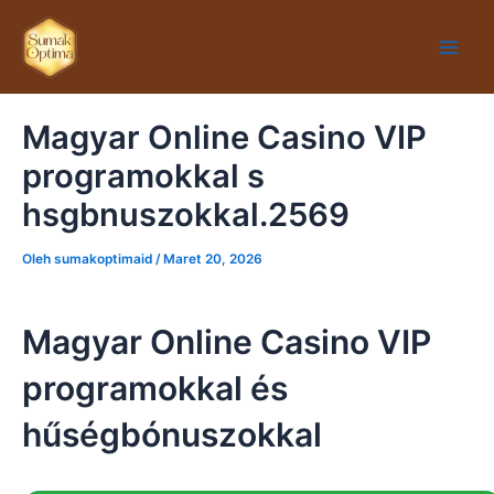
Lewati
Main
ke
Men
konten
Magyar Online Casino VIP
programokkal s
hsgbnuszokkal.2569
Oleh
sumakoptimaid
/
Maret 20, 2026
Magyar Online Casino VIP
programokkal és
hűségbónuszokkal