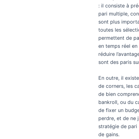
: il consiste à p
pari multiple, co
sont plus importa
toutes les sélect
permettent de par
en temps réel en
réduire l’avantag
sont des paris s
En outre, il exist
de corners, les c
de bien comprend
bankroll, ou du ca
de fixer un budg
perdre, et de ne
stratégie de pari
de gains.