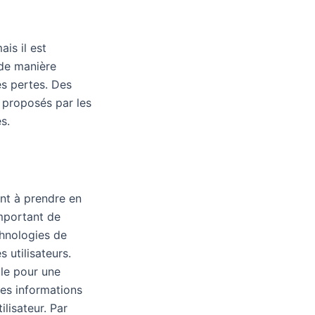
ais il est
 de manière
es pertes. Des
t proposés par les
s.
ont à prendre en
important de
chnologies de
 utilisateurs.
lle pour une
des informations
lisateur. Par