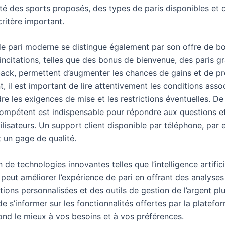
rsité des sports proposés, des types de paris disponibles et
ritère important.
e pari moderne se distingue également par son offre de b
ncitations, telles que des bonus de bienvenue, des paris gr
ack, permettent d’augmenter les chances de gains et de pro
, il est important de lire attentivement les conditions ass
e les exigences de mise et les restrictions éventuelles. De 
 compétent est indispensable pour répondre aux questions e
lisateurs. Un support client disponible par téléphone, par 
t un gage de qualité.
on de technologies innovantes telles que l’intelligence artifici
peut améliorer l’expérience de pari en offrant des analyses
ns personnalisées et des outils de gestion de l’argent plus
de s’informer sur les fonctionnalités offertes par la platefo
ond le mieux à vos besoins et à vos préférences.