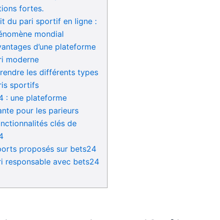
ions fortes.
ait du pari sportif en ligne :
énomène mondial
vantages d’une plateforme
ri moderne
endre les différents types
is sportifs
4 : une plateforme
nte pour les parieurs
nctionnalités clés de
4
ports proposés sur bets24
ri responsable avec bets24