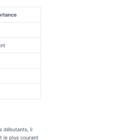
ortance
ant
 débutants, il
t le plus courant