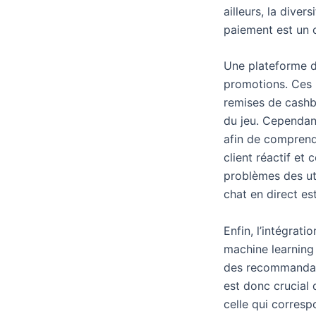
ailleurs, la dive
paiement est un c
Une plateforme d
promotions. Ces i
remises de cashb
du jeu. Cependant
afin de comprendr
client réactif et
problèmes des uti
chat en direct es
Enfin, l’intégrati
machine learning 
des recommandatio
est donc crucial 
celle qui corresp