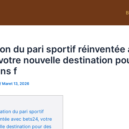
B
ion du pari sportif réinventée
votre nouvelle destination po
ns f
/
Maret 13, 2026
ation du pari sportif
entée avec bets24, votre
lle destination pour des