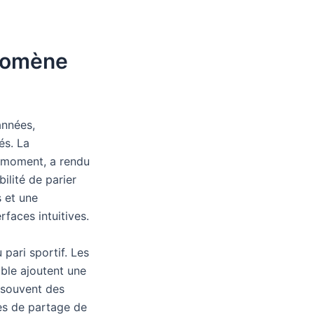
hénomène
années,
és. La
t moment, a rendu
ilité de parier
s et une
rfaces intuitives.
pari sportif. Les
mble ajoutent une
t souvent des
mes de partage de