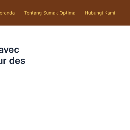
eranda
Tentang Sumak Optima
Hubungi Kami
 avec
ur des