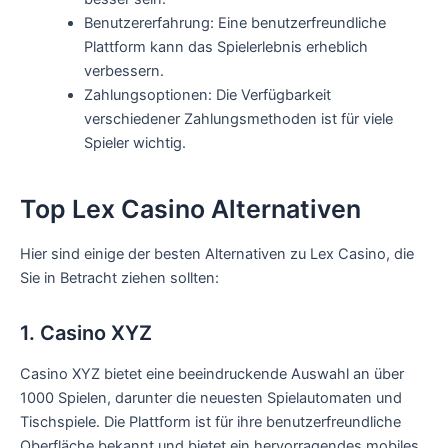
Benutzererfahrung: Eine benutzerfreundliche
Plattform kann das Spielerlebnis erheblich
verbessern.
Zahlungsoptionen: Die Verfügbarkeit
verschiedener Zahlungsmethoden ist für viele
Spieler wichtig.
Top Lex Casino Alternativen
Hier sind einige der besten Alternativen zu Lex Casino, die
Sie in Betracht ziehen sollten:
1. Casino XYZ
Casino XYZ bietet eine beeindruckende Auswahl an über
1000 Spielen, darunter die neuesten Spielautomaten und
Tischspiele. Die Plattform ist für ihre benutzerfreundliche
Oberfläche bekannt und bietet ein hervorragendes mobiles