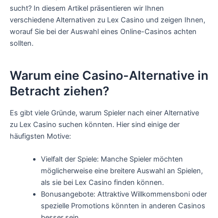
sucht? In diesem Artikel präsentieren wir Ihnen
verschiedene Alternativen zu Lex Casino und zeigen Ihnen,
worauf Sie bei der Auswahl eines Online-Casinos achten
sollten.
Warum eine Casino-Alternative in
Betracht ziehen?
Es gibt viele Gründe, warum Spieler nach einer Alternative
zu Lex Casino suchen könnten. Hier sind einige der
häufigsten Motive:
Vielfalt der Spiele: Manche Spieler möchten
möglicherweise eine breitere Auswahl an Spielen,
als sie bei Lex Casino finden können.
Bonusangebote: Attraktive Willkommensboni oder
spezielle Promotions könnten in anderen Casinos
besser sein.