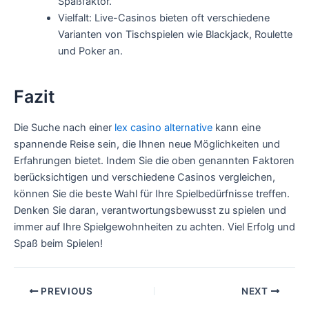
Spaßfaktor.
Vielfalt: Live-Casinos bieten oft verschiedene
Varianten von Tischspielen wie Blackjack, Roulette
und Poker an.
Fazit
Die Suche nach einer
lex casino alternative
kann eine
spannende Reise sein, die Ihnen neue Möglichkeiten und
Erfahrungen bietet. Indem Sie die oben genannten Faktoren
berücksichtigen und verschiedene Casinos vergleichen,
können Sie die beste Wahl für Ihre Spielbedürfnisse treffen.
Denken Sie daran, verantwortungsbewusst zu spielen und
immer auf Ihre Spielgewohnheiten zu achten. Viel Erfolg und
Spaß beim Spielen!
PREVIOUS
NEXT