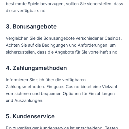
bestimmte Spiele bevorzugen, sollten Sie sicherstellen, dass
diese verfügbar sind.
3. Bonusangebote
Vergleichen Sie die Bonusangebote verschiedener Casinos.
Achten Sie auf die Bedingungen und Anforderungen, um
sicherzustellen, dass die Angebote für Sie vorteilhaft sind.
4. Zahlungsmethoden
Informieren Sie sich über die verfügbaren
Zahlungsmethoden. Ein gutes Casino bietet eine Vielzahl
von sicheren und bequemen Optionen für Einzahlungen
und Auszahlungen.
5. Kundenservice
Ein zuverlässiger Kundenservice ist entscheidend. Testen