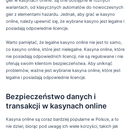
gier w kasynach online. Są one dostępne w różnych
wariantach, od klasycznych automatów do nowoczesnych
gier z elementami hazardu. Jednak, aby grać w kasyno
online, należy upewnić się, że wybrane kasyno jest legalne i
posiadają odpowiednie licencje.
Warto pamiętać, że legalne kasyno online nie jest to samo,
co kasyno online, które jest nielegalne. Kasyna online, które
nie posiadają odpowiednich licencji, nie są regulowane i nie
oferują swoim klientom bezpieczeństwa. Aby uniknąć
problemów, ważne jest wybranie kasyna online, które jest
legalne i posiadają odpowiednie licencje.
Bezpieczeństwo danych i
transakcji w kasynach online
Kasyna online są coraz bardziej popularne w Polsce, a to
nie dziwi, biorąc pod uwagę ich wiele korzyści, takich jak