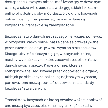
dostępność z różnych miejsc, możliwość gry w dowolnym
czasie, a także wiele automatów do gry, takich jak kasyno
online blik. Jednak, aby móc cieszyć się grą w kasynach
online, musimy mieć pewność, że nasze dane są
bezpieczne i transakcje są zabezpieczone.
Bezpieczeństwo danych jest szczególnie ważne, ponieważ
w przypadku kasyn online, nasze dane są przekazywane
przez internet, co czyni je wrażliwymi na ataki hackerów.
Dlatego, aby móc cieszyć się grą w kasynach online,
musimy wybrać kasyno, które zapewnia bezpieczeństwo
danych swoich graczy. Kasyna online, które są
licencjonowane i regulowane przez odpowiednie organy,
takie jak polskie kasyno online, są najlepszym wyborem,
ponieważ one muszą spełniać odpowiednie standardy
bezpieczeństwa danych.
Transakcje w kasynach online są również ważne, ponieważ
one muszą być zabezpieczone, aby uniknąć oszustw i