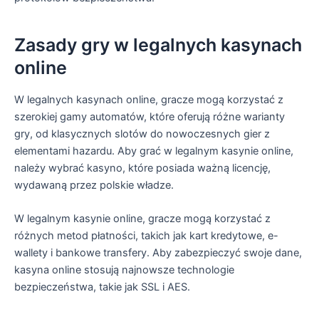
Zasady gry w legalnych kasynach
online
W legalnych kasynach online, gracze mogą korzystać z
szerokiej gamy automatów, które oferują różne warianty
gry, od klasycznych slotów do nowoczesnych gier z
elementami hazardu. Aby grać w legalnym kasynie online,
należy wybrać kasyno, które posiada ważną licencję,
wydawaną przez polskie władze.
W legalnym kasynie online, gracze mogą korzystać z
różnych metod płatności, takich jak kart kredytowe, e-
wallety i bankowe transfery. Aby zabezpieczyć swoje dane,
kasyna online stosują najnowsze technologie
bezpieczeństwa, takie jak SSL i AES.