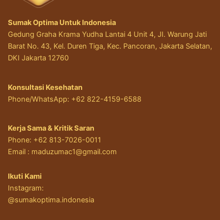
Sumak Optima Untuk Indonesia
Gedung Graha Krama Yudha Lantai 4 Unit 4, JI. Warung Jati
Barat No. 43, Kel. Duren Tiga, Kec. Pancoran, Jakarta Selatan,
DKI Jakarta 12760
Konsultasi Kesehatan
Phone/WhatsApp: +62 822-4159-6588
Kerja Sama & Kritik Saran
Phone: +62 813-7026-0011
Email :
maduzumac1@gmail.com
Ikuti Kami
Instagram:
@sumakoptima.indonesia