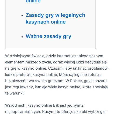
online
Zasady gry w legalnych
kasynach online
Ważne zasady gry
W dzisiejszym świecie, gdzie internet jest nieodłącznym
elementem naszego życia, coraz więcej ludzi decyduje się
na grę w kasyno online. Czasami, aby uniknąć problemów,
ludzie preferują kasyna online, które są legalne i oferują
bezpieczeństwo swoim graczom. W Polsce, gdzie hazard
jest regulowany, istnieje wiele kasyn online, które spełniają
te warunki.
Wśród nich, kasyno online Blik jest jednym z
najpopularniejszych. Kasyno to oferuje szeroki wybór gier,