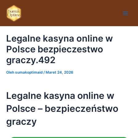
Lewati
Main
ke
Men
konten
Legalne kasyna online w
Polsce bezpieczestwo
graczy.492
Oleh
sumakoptimaid
/
Maret 24, 2026
Legalne kasyna online w
Polsce – bezpieczeństwo
graczy