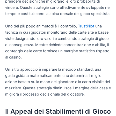
prendere decisioni che migliorano le loro probabilità di
vincere. Queste strategie sono effettivamente sviluppate nel
tempo e costituiscono la spina dorsale del gioco specialista.
Uno dei più popolari metodi è il controllo,
TrustPilot
una
tecnica in cui i giocatori monitorano delle carte alte e basse
viste designando loro valori e cambiando strategie di gioco
di conseguenza. Mentre richiede concentrazione e abilità, il
conteggio delle carte fornisce un margine statistico rispetto
al casino.
Un altro approccio è imparare la metodo standard, una
guida guidata matematicamente che determina il miglior
azione basato su la mano del giocatore e la carta visibile del
mazziere. Questa strategia diminuisce il margine della casa e
migliora il processo decisionale del giocatore.
Il Appeal dei Stabilimenti di Gioco