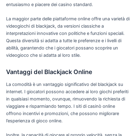
entusiasmo e piacere dei casino standard.
La maggior parte delle piattaforme online offre una varietà di
videogiochi di blackjack, da versioni classiche a
interpretazioni innovative con politiche e funzioni speciali.
Questa diversità si adatta a tutte le preferenze e i livelli di
abilità, garantendo che i giocatori possano scoprire un
videogioco che si adatta al loro stile.
Vantaggi del Blackjack Online
La comodità è un vantaggio significativo del blackjack su
internet. I giocatori possono accedere ai loro giochi preferiti
in qualsiasi momento, ovunque, rimuovendo la richiesta di
viaggiare e risparmiando tempo. I siti di casinò online
offrono incentivi e promozioni, che possono migliorare
l’esperienza di gioco online.
Inoltre, la capacità di giocare al proprio velocità, senza la