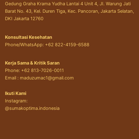
Gedung Graha Krama Yudha Lantai 4 Unit 4, JI. Warung Jati
Barat No. 43, Kel. Duren Tiga, Kec. Pancoran, Jakarta Selatan,
DKI Jakarta 12760
Konsultasi Kesehatan
Phone/WhatsApp: +62 822-4159-6588
Kerja Sama & Kritik Saran
Phone: +62 813-7026-0011
Email :
maduzumac1@gmail.com
Ikuti Kami
Instagram:
@sumakoptima.indonesia