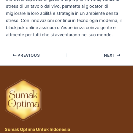
stress di un tavolo dal vivo, permette ai giocatori di
migliorare le loro abilità e strategie in un ambiente senza
stress. Con innovazioni continui in tecnologia moderna, il
blackjack online assicura un’esperienza coinvolgente e
attraente per tutti che si avventurano nel suo mondo.
PREVIOUS
NEXT
Sumak Optima Untuk Indonesia