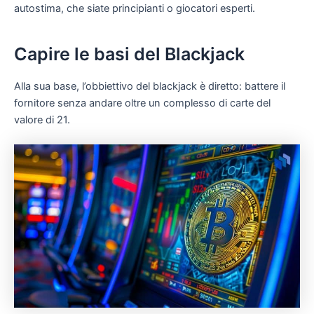
autostima, che siate principianti o giocatori esperti.
Capire le basi del Blackjack
Alla sua base, l’obbiettivo del blackjack è diretto: battere il
fornitore senza andare oltre un complesso di carte del
valore di 21.