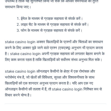
उपलब्ध है ताकि यह सुनिश्चित किया जा सके कि आपकी समस्याओं का तुरंत
समाधान किया जाए।
ईमेल के माध्यम से ग्राहक सहायता से संपर्क करें।
लाइव चैट के माध्यम से ग्राहक सहायता से संपर्क करें।
फोन के माध्यम से ग्राहक सहायता से संपर्क करें।
stake casino login अक्सर खिलाड़ियों के प्रश्नों और चिंताओं का समाधान
करने के लिए अक्सर पूछे जाने वाले प्रश्न (एफएक्यू) अनुभाग भी प्रदान करता
है। stake casino login अपनी ग्राहक सहायता को लगातार बेहतर बनाने के
लिए काम करता रहता है ताकि खिलाड़ियों को सर्वोत्तम संभव अनुभव मिल सके।
stake casino login ऑनलाइन कैसीनो के क्षेत्र में एक रोमांचक और
भरोसेमंद मंच है, जो खेलों की विविधता, सुरक्षा और विश्वसनीयता के साथ
खिलाड़ियों को एक शानदार अनुभव प्रदान करता है। यदि आप एक नए
ऑनलाइन कैसीनो की तलाश में हैं, तो stake casino login निश्चित रूप से
विचार करने योग्य है।