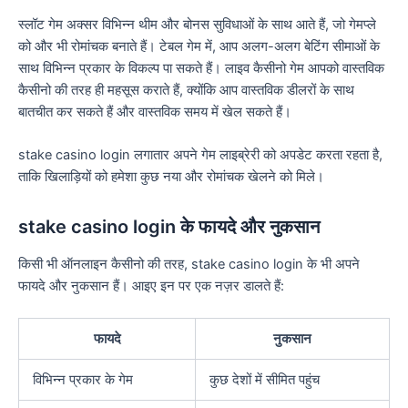
स्लॉट गेम अक्सर विभिन्न थीम और बोनस सुविधाओं के साथ आते हैं, जो गेमप्ले
को और भी रोमांचक बनाते हैं। टेबल गेम में, आप अलग-अलग बेटिंग सीमाओं के
साथ विभिन्न प्रकार के विकल्प पा सकते हैं। लाइव कैसीनो गेम आपको वास्तविक
कैसीनो की तरह ही महसूस कराते हैं, क्योंकि आप वास्तविक डीलरों के साथ
बातचीत कर सकते हैं और वास्तविक समय में खेल सकते हैं।
stake casino login लगातार अपने गेम लाइब्रेरी को अपडेट करता रहता है,
ताकि खिलाड़ियों को हमेशा कुछ नया और रोमांचक खेलने को मिले।
stake casino login के फायदे और नुकसान
किसी भी ऑनलाइन कैसीनो की तरह, stake casino login के भी अपने
फायदे और नुकसान हैं। आइए इन पर एक नज़र डालते हैं:
फायदे
नुकसान
विभिन्न प्रकार के गेम
कुछ देशों में सीमित पहुंच