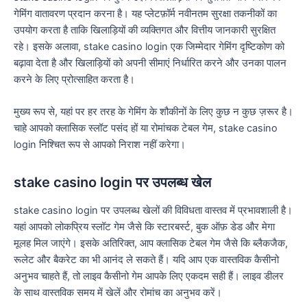
गेमिंग वातावरण प्रदान करना है। यह प्लेटफ़ॉर्म नवीनतम सुरक्षा तकनीकों का
उपयोग करता है ताकि खिलाड़ियों की व्यक्तिगत और वित्तीय जानकारी सुरक्षित
रहे। इसके अलावा, stake casino login एक जिम्मेदार गेमिंग दृष्टिकोण को
बढ़ावा देता है और खिलाड़ियों को अपनी सीमाएं निर्धारित करने और उनका पालन
करने के लिए प्रोत्साहित करता है।
मुख्य रूप से, यहां पर हर तरह के गेमिंग के शौकीनों के लिए कुछ न कुछ ज़रूर है।
चाहे आपको क्लासिक स्लॉट पसंद हों या रोमांचक टेबल गेम, stake casino
login निश्चित रूप से आपको निराश नहीं करेगा।
stake casino login पर उपलब्ध खेल
stake casino login पर उपलब्ध खेलों की विविधता वास्तव में प्रभावशाली है।
यहां आपको लोकप्रिय स्लॉट गेम जैसे कि स्टारबर्स्ट, बुक ऑफ़ डेड और मेगा
मूलह मिल जाएंगे। इसके अतिरिक्त, आप क्लासिक टेबल गेम जैसे कि ब्लैकजैक,
रूलेट और बैकरेट का भी आनंद ले सकते हैं। यदि आप एक वास्तविक कैसीनो
अनुभव चाहते हैं, तो लाइव कैसीनो गेम आपके लिए एकदम सही हैं। लाइव डीलर
के साथ वास्तविक समय में खेलें और रोमांच का अनुभव करें।