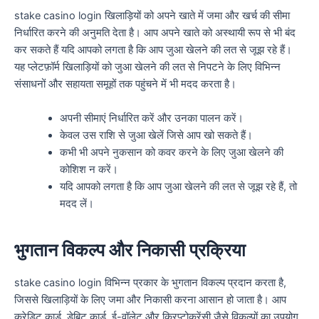
stake casino login खिलाड़ियों को अपने खाते में जमा और खर्च की सीमा
निर्धारित करने की अनुमति देता है। आप अपने खाते को अस्थायी रूप से भी बंद
कर सकते हैं यदि आपको लगता है कि आप जुआ खेलने की लत से जूझ रहे हैं।
यह प्लेटफ़ॉर्म खिलाड़ियों को जुआ खेलने की लत से निपटने के लिए विभिन्न
संसाधनों और सहायता समूहों तक पहुंचने में भी मदद करता है।
अपनी सीमाएं निर्धारित करें और उनका पालन करें।
केवल उस राशि से जुआ खेलें जिसे आप खो सकते हैं।
कभी भी अपने नुकसान को कवर करने के लिए जुआ खेलने की
कोशिश न करें।
यदि आपको लगता है कि आप जुआ खेलने की लत से जूझ रहे हैं, तो
मदद लें।
भुगतान विकल्प और निकासी प्रक्रिया
stake casino login विभिन्न प्रकार के भुगतान विकल्प प्रदान करता है,
जिससे खिलाड़ियों के लिए जमा और निकासी करना आसान हो जाता है। आप
क्रेडिट कार्ड, डेबिट कार्ड, ई-वॉलेट और क्रिप्टोकरेंसी जैसे विकल्पों का उपयोग