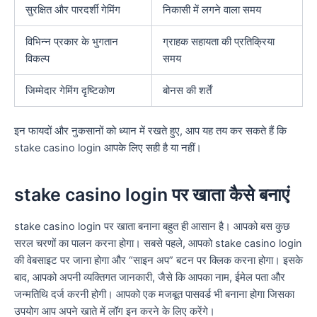
सुरक्षित और पारदर्शी गेमिंग
निकासी में लगने वाला समय
विभिन्न प्रकार के भुगतान
ग्राहक सहायता की प्रतिक्रिया
विकल्प
समय
जिम्मेदार गेमिंग दृष्टिकोण
बोनस की शर्तें
इन फायदों और नुकसानों को ध्यान में रखते हुए, आप यह तय कर सकते हैं कि
stake casino login आपके लिए सही है या नहीं।
stake casino login पर खाता कैसे बनाएं
stake casino login पर खाता बनाना बहुत ही आसान है। आपको बस कुछ
सरल चरणों का पालन करना होगा। सबसे पहले, आपको stake casino login
की वेबसाइट पर जाना होगा और “साइन अप” बटन पर क्लिक करना होगा। इसके
बाद, आपको अपनी व्यक्तिगत जानकारी, जैसे कि आपका नाम, ईमेल पता और
जन्मतिथि दर्ज करनी होगी। आपको एक मजबूत पासवर्ड भी बनाना होगा जिसका
उपयोग आप अपने खाते में लॉग इन करने के लिए करेंगे।