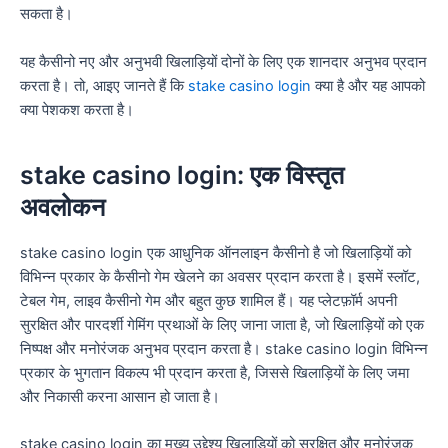
सकता है।
यह कैसीनो नए और अनुभवी खिलाड़ियों दोनों के लिए एक शानदार अनुभव प्रदान
करता है। तो, आइए जानते हैं कि
stake casino login
क्या है और यह आपको
क्या पेशकश करता है।
stake casino login: एक विस्तृत
अवलोकन
stake casino login एक आधुनिक ऑनलाइन कैसीनो है जो खिलाड़ियों को
विभिन्न प्रकार के कैसीनो गेम खेलने का अवसर प्रदान करता है। इसमें स्लॉट,
टेबल गेम, लाइव कैसीनो गेम और बहुत कुछ शामिल हैं। यह प्लेटफ़ॉर्म अपनी
सुरक्षित और पारदर्शी गेमिंग प्रथाओं के लिए जाना जाता है, जो खिलाड़ियों को एक
निष्पक्ष और मनोरंजक अनुभव प्रदान करता है। stake casino login विभिन्न
प्रकार के भुगतान विकल्प भी प्रदान करता है, जिससे खिलाड़ियों के लिए जमा
और निकासी करना आसान हो जाता है।
stake casino login का मुख्य उद्देश्य खिलाड़ियों को सुरक्षित और मनोरंजक