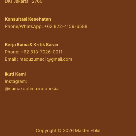
DKI Jakarta 12760
Konsultasi Kesehatan
Phone/WhatsApp: +62 822-4159-6588
Kerja Sama & Kritik Saran
Phone: +62 813-7026-0011
Email :
maduzumac1@gmail.com
Ikuti Kami
Instagram:
@sumakoptima.indonesia
Copyright © 2026 Master Eblie