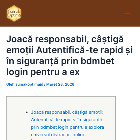
Lewati
Main
ke
Men
konten
Joacă responsabil, câștigă
emoții Autentifică-te rapid și
în siguranță prin bdmbet
login pentru a ex
Oleh
sumakoptimaid
/
Maret 28, 2026
Joacă responsabil, câștigă emoții:
Autentifică-te rapid și în siguranță
prin bdmbet login pentru a explora
universul distracției online.