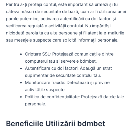
Pentru a-ți proteja contul, este important să urmezi și tu
câteva măsuri de securitate de bază, cum ar fi utilizarea unei
parole puternice, activarea autentificării cu doi factori și
verificarea regulată a activității contului. Nu împărtăși
niciodată parola ta cu alte persoane și fii atent la e-mailurile
sau mesajele suspecte care solicită informații personale.
Criptare SSL: Protejează comunicațiile dintre
computerul tău și serverele bdmbet.
Autentificare cu doi factori: Adaugă un strat
suplimentar de securitate contului tău.
Monitorizare fraude: Detectează și previne
activitățile suspecte.
Politica de confidențialitate: Protejează datele tale
personale.
Beneficiile Utilizării bdmbet