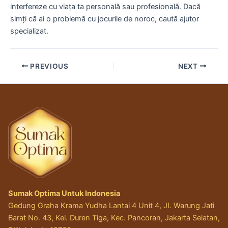
interfereze cu viața ta personală sau profesională. Dacă
simți că ai o problemă cu jocurile de noroc, caută ajutor
specializat.
PREVIOUS
NEXT
Sumak Optima Untuk Indonesia
Gedung Graha Krama Yudha Lantai 4 Unit 4, JI. Warung Jati
Barat No. 43, Kel. Duren Tiga, Kec. Pancoran, Jakarta Selatan,