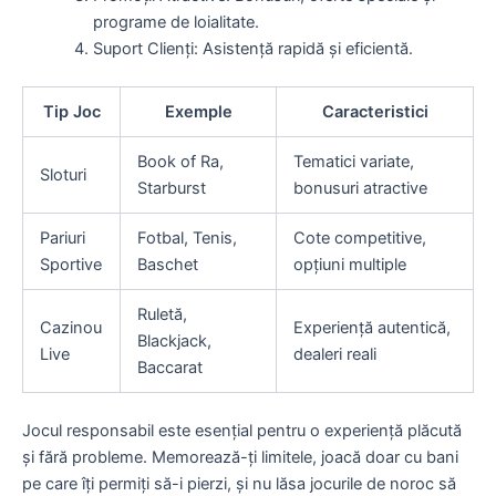
programe de loialitate.
Suport Clienți: Asistență rapidă și eficientă.
Tip Joc
Exemple
Caracteristici
Book of Ra,
Tematici variate,
Sloturi
Starburst
bonusuri atractive
Pariuri
Fotbal, Tenis,
Cote competitive,
Sportive
Baschet
opțiuni multiple
Ruletă,
Cazinou
Experiență autentică,
Blackjack,
Live
dealeri reali
Baccarat
Jocul responsabil este esențial pentru o experiență plăcută
și fără probleme. Memorează-ți limitele, joacă doar cu bani
pe care îți permiți să-i pierzi, și nu lăsa jocurile de noroc să