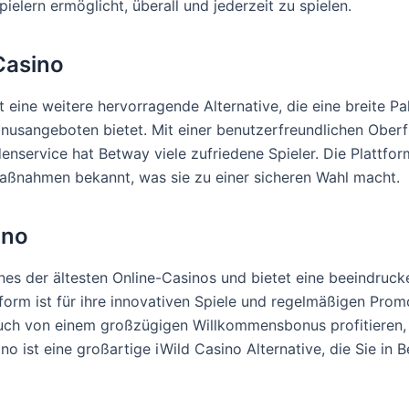
pielern ermöglicht, überall und jederzeit zu spielen.
Casino
 eine weitere hervorragende Alternative, die eine breite Pa
onusangeboten bietet. Mit einer benutzerfreundlichen Ober
nservice hat Betway viele zufriedene Spieler. Die Plattfor
maßnahmen bekannt, was sie zu einer sicheren Wahl macht.
ino
ines der ältesten Online-Casinos und bietet eine beeindruc
tform ist für ihre innovativen Spiele und regelmäßigen Pro
uch von einem großzügigen Willkommensbonus profitieren, 
no ist eine großartige iWild Casino Alternative, die Sie in 