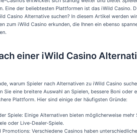
ne-Casinos entwickelt sich ständig weiter und bietet Spieler
n. Eine der beliebtesten Plattformen ist das iWild Casino.
ild Casino Alternative suchen? In diesem Artikel werden wir
ven zum iWild Casino erkunden, die Ihnen ein ebenso spann
en.
ch einer iWild Casino Alternat
ünde, warum Spieler nach Alternativen zu iWild Casino such
n Sie eine breitere Auswahl an Spielen, bessere Boni oder e
here Plattform. Hier sind einige der häufigsten Gründe:
 der Spiele: Einige Alternativen bieten möglicherweise mehr
ele oder Live-Dealer-Spiele.
d Promotions: Verschiedene Casinos haben unterschiedlich