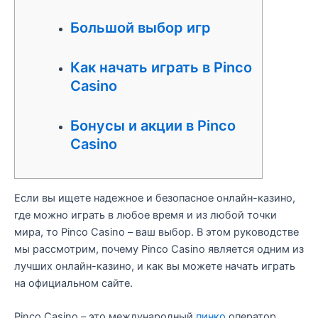
Большой выбор игр
Как начать играть в Pinco
Casino
Бонусы и акции в Pinco
Casino
Если вы ищете надежное и безопасное онлайн-казино,
где можно играть в любое время и из любой точки
мира, то Pinco Casino – ваш выбор. В этом руководстве
мы рассмотрим, почему Pinco Casino является одним из
лучших онлайн-казино, и как вы можете начать играть
на официальном сайте.
Pinco Casino – это международный
пинко
оператор,