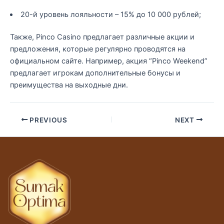
20-й уровень лояльности – 15% до 10 000 рублей;
Также, Pinco Casino предлагает различные акции и
предложения, которые регулярно проводятся на
официальном сайте. Например, акция “Pinco Weekend”
предлагает игрокам дополнительные бонусы и
преимущества на выходные дни.
PREVIOUS
NEXT