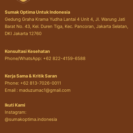
Sumak Optima Untuk Indonesia
Gedung Graha Krama Yudha Lantai 4 Unit 4, JI. Warung Jati
Barat No. 43, Kel. Duren Tiga, Kec. Pancoran, Jakarta Selatan,
DKI Jakarta 12760
Konsultasi Kesehatan
Phone/WhatsApp: +62 822-4159-6588
Kerja Sama & Kritik Saran
Phone: +62 813-7026-0011
Email :
maduzumac1@gmail.com
Ikuti Kami
Instagram:
@sumakoptima.indonesia