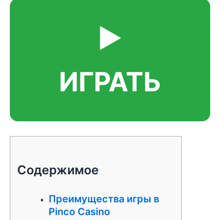
▶️
ИГРАТЬ
Содержимое
Преимущества игры в
Pinco Casino