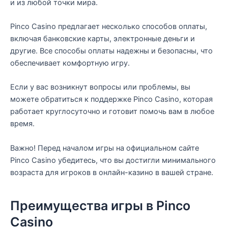
и из любой точки мира.
Pinco Casino предлагает несколько способов оплаты,
включая банковские карты, электронные деньги и
другие. Все способы оплаты надежны и безопасны, что
обеспечивает комфортную игру.
Если у вас возникнут вопросы или проблемы, вы
можете обратиться к поддержке Pinco Casino, которая
работает круглосуточно и готовит помочь вам в любое
время.
Важно! Перед началом игры на официальном сайте
Pinco Casino убедитесь, что вы достигли минимального
возраста для игроков в онлайн-казино в вашей стране.
Преимущества игры в Pinco
Casino