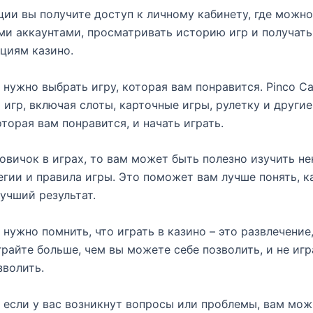
ции вы получите доступ к личному кабинету, где можно
ми аккаунтами, просматривать историю игр и получать
циям казино.
 нужно выбрать игру, которая вам понравится. Pinco Ca
игр, включая слоты, карточные игры, рулетку и други
оторая вам понравится, и начать играть.
овичок в играх, то вам может быть полезно изучить н
гии и правила игры. Это поможет вам лучше понять, ка
учший результат.
 нужно помнить, что играть в казино – это развлечение,
грайте больше, чем вы можете себе позволить, и не игр
зволить.
 если у вас возникнут вопросы или проблемы, вам мож