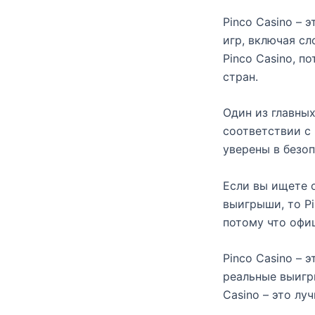
Pinco Casino – 
игр, включая сл
Pinco Casino, п
стран.
Один из главных
соответствии с
уверены в безо
Если вы ищете 
выигрыши, то Pi
потому что офи
Pinco Casino – 
реальные выигры
Casino – это лу