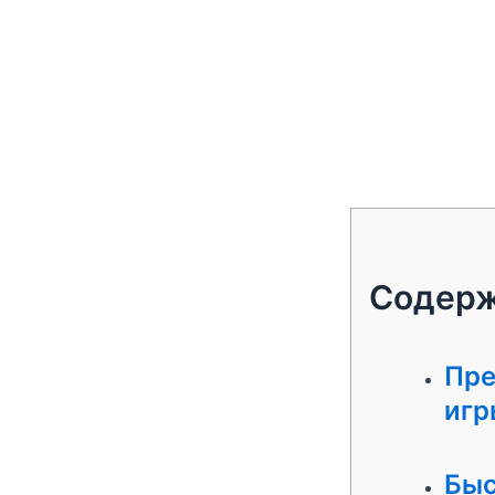
Содер
Пр
игр
Быс