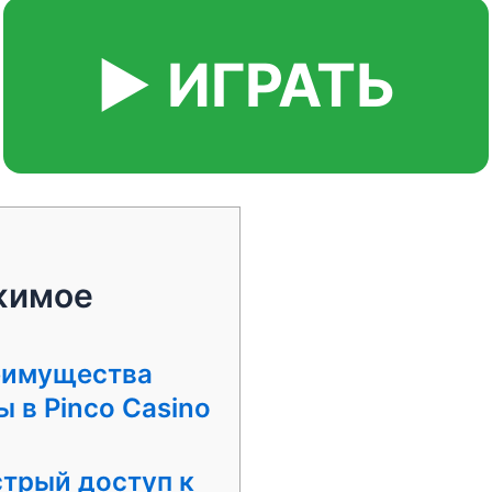
▶️ ИГРАТЬ
жимое
еимущества
ы в Pinco Casino
трый доступ к