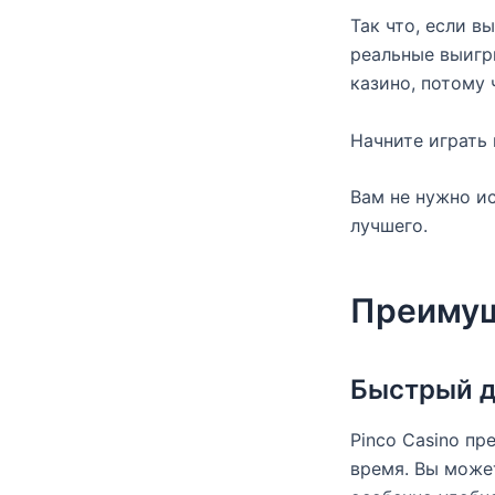
Так что, если в
реальные выигры
казино, потому 
Начните играть 
Вам не нужно ис
лучшего.
Преимущ
Быстрый д
Pinco Casino пр
время. Вы может