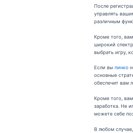
После регистра
управлять ваши
различным функ
Кроме того, вам
широкий спектр 
выбрать игру, к
Если вы
пинко
н
основные страте
обеспечит вам л
Кроме того, вам
заработка. Не и
можете себе по
В любом случае,