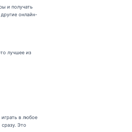
ры и получать
 другие онлайн-
это лучшее из
 играть в любое
 сразу. Это