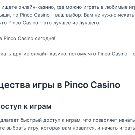
ы ищете онлайн-казино, где можно играть в любимые иг
ши, то Pinco Casino – ваш выбор. Вам не нужно искать
что Pinco Casino – это лучшее из лучшего.
в Pinco Casino сегодня!
кать другие онлайн-казино, потому что Pinco Casino – 
ества игры в Pinco Casino
оступ к играм
едлагает быстрый доступ к играм, что позволяет начать
е выбрать игру, которая вам нравится, и начать играть