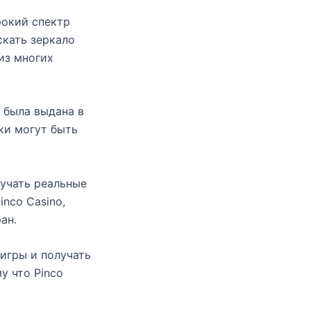
рокий спектр
скать зеркало
из многих
я была выдана в
ки могут быть
лучать реальные
inco Casino,
ан.
 игры и получать
у что Pinco